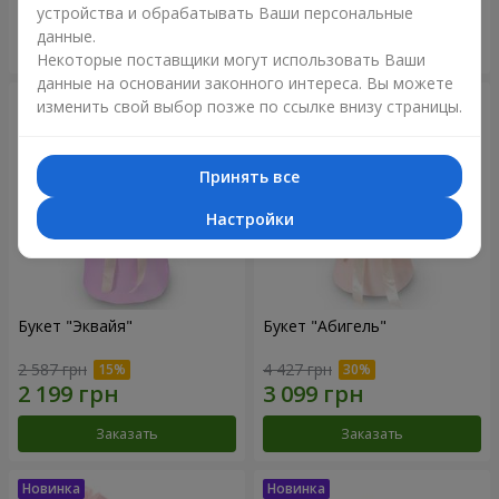
устройства и обрабатывать Ваши персональные
данные.
Заказать
Заказать
Некоторые поставщики могут использовать Ваши
данные на основании законного интереса. Вы можете
изменить свой выбор позже по ссылке внизу страницы.
Принять все
Настройки
Букет "Эквайя"
Букет "Абигель"
2 587 грн
4 427 грн
Заказать
Заказать