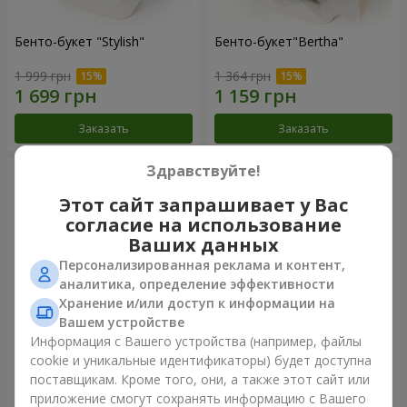
Бенто-букет "Stylish"
Бенто-букет"Bertha"
1 999 грн
1 364 грн
Заказать
Заказать
Здравствуйте!
Этот сайт запрашивает у Вас
согласие на использование
Ваших данных
Персонализированная реклама и контент,
аналитика, определение эффективности
Хранение и/или доступ к информации на
Вашем устройстве
Информация с Вашего устройства (например, файлы
Букет "Kamaliya"
Букет "Moon Dance"
cookie и уникальные идентификаторы) будет доступна
поставщикам. Кроме того, они, а также этот сайт или
3 145 грн
2 570 грн
приложение смогут сохранять информацию с Вашего