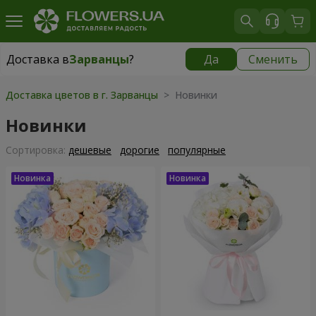
Доставка в
Зарванцы
?
Да
Сменить
Доставка в
Зарванцы
|
бесплатно
Доставка цветов в г. Зарванцы
> Новинки
Новинки
Cортировка:
дешевые
дорогие
популярные