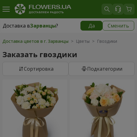
Доставка в
Зарванцы
?
Да
Сменить
Доставка в
Зарванцы
|
бесплатно
Доставка цветов в г. Зарванцы
> Цветы > Гвоздики
Заказать гвоздики
Cортировка
Подкатегории