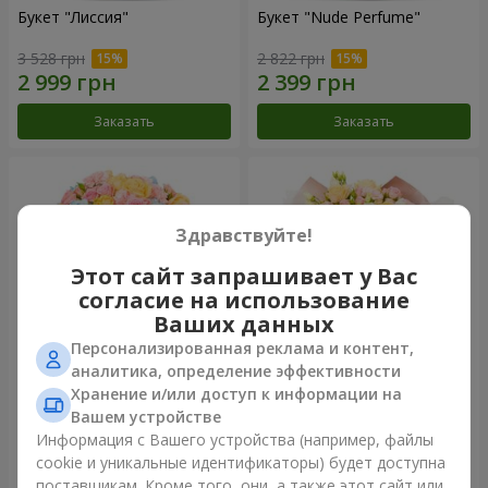
Букет "Лиссия"
Букет "Nude Perfume"
3 528 грн
2 822 грн
Заказать
Заказать
Здравствуйте!
Этот сайт запрашивает у Вас
согласие на использование
Ваших данных
Персонализированная реклама и контент,
аналитика, определение эффективности
Хранение и/или доступ к информации на
Букет "Нежность рассвета"
Букет "Прикосновение
нежности"
Вашем устройстве
4 132 грн
2 624 грн
Информация с Вашего устройства (например, файлы
cookie и уникальные идентификаторы) будет доступна
поставщикам. Кроме того, они, а также этот сайт или