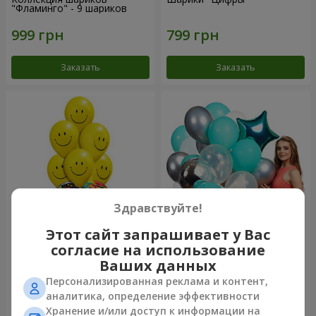
"Фламинго" - 9 шариков
Заказать
Заказать
Здравствуйте!
Этот сайт запрашивает у Вас
Микс смайлов "C Днем
Коллекция шариков
согласие на использование
Рождения"
"Бирюза" - 9 шариков
Ваших данных
Персонализированная реклама и контент,
аналитика, определение эффективности
Хранение и/или доступ к информации на
Заказать
Заказать