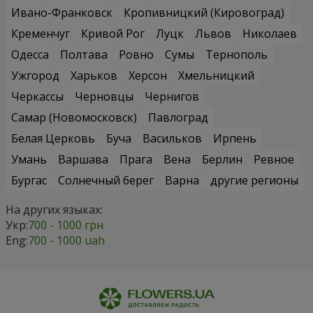
Ивано-Франковск
Кропивницкий (Кировоград)
Кременчуг
Кривой Рог
Луцк
Львов
Николаев
Одесса
Полтава
Ровно
Сумы
Тернополь
Ужгород
Харьков
Херсон
Хмельницкий
Черкассы
Черновцы
Чернигов
Самар (Новомосковск)
Павлоград
Белая Церковь
Буча
Васильков
Ирпень
Умань
Варшава
Прага
Вена
Берлин
Ревное
Бургас
Солнечный берег
Варна
другие регионы
На других языках:
Укр:
700 - 1000 грн
Eng:
700 - 1000 uah