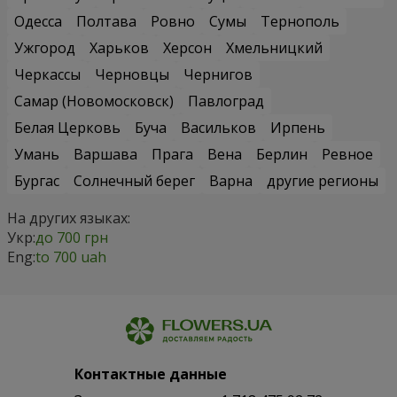
Одесса
Полтава
Ровно
Сумы
Тернополь
Ужгород
Харьков
Херсон
Хмельницкий
Черкассы
Черновцы
Чернигов
Самар (Новомосковск)
Павлоград
Белая Церковь
Буча
Васильков
Ирпень
Умань
Варшава
Прага
Вена
Берлин
Ревное
Бургас
Солнечный берег
Варна
другие регионы
На других языках:
Укр:
до 700 грн
Eng:
to 700 uah
Контактные данные