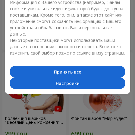
Информация с Вашего устройства (например, файлы
cookie и уникальные идентификаторы) будет доступна
Коллекция шариков
Микс гелиевых шариков
поставщикам. Кроме того, они, а также этот сайт или
"Веселый День Рождения" -
"Поздравление!"
приложение смогут сохранять информацию с Вашего
7 шариков
устройства и обрабатывать Ваши персональные
данные.
Некоторые поставщики могут использовать Ваши
Заказать
Заказать
данные на основании законного интереса. Вы можете
изменить свой выбор позже по ссылке внизу страницы.
Принять все
Настройки
Коллекция шариков
Фонтан шаров “Мир чудес”
"Веселый День Рождения" -
3 шарика