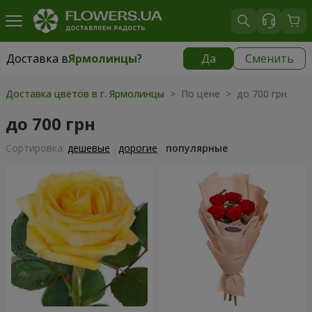
Доставка в
Ярмолинцы
?
Да
Сменить
Доставка в
Ярмолинцы
|
бесплатно
Доставка цветов в г. Ярмолинцы
> По цене > до 700 грн
до 700 грн
Cортировка:
дешевые
дорогие
популярные