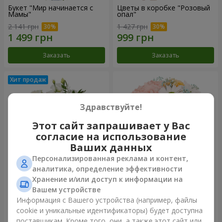
Букет "Мир начинается с
Цветы в коробке "Розовый
Мамы"
опал"
2 141 грн
1 427 грн
Заказать
Заказать
Здравствуйте!
Этот сайт запрашивает у Вас
согласие на использование
Ваших данных
Персонализированная реклама и контент,
аналитика, определение эффективности
Хранение и/или доступ к информации на
Композиция "Нежное
Цветы в коробке "Счастья
прикосновение"
не избежать"
Вашем устройстве
1 888 грн
1 716 грн
Информация с Вашего устройства (например, файлы
cookie и уникальные идентификаторы) будет доступна
поставщикам. Кроме того, они, а также этот сайт или