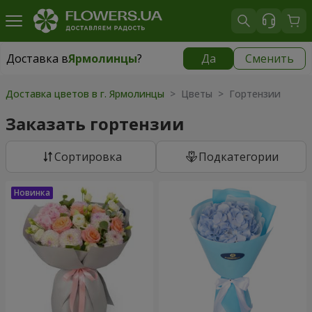
Доставка в
Ярмолинцы
?
Да
Сменить
Доставка в
Ярмолинцы
|
бесплатно
Доставка цветов в г. Ярмолинцы
> Цветы > Гортензии
Заказать гортензии
Cортировка
Подкатегории