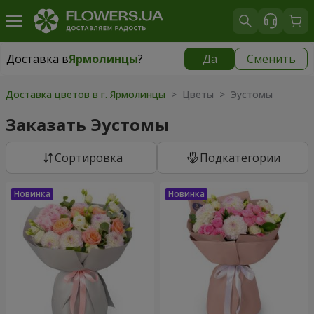
Доставка в
Ярмолинцы
?
Да
Сменить
Доставка в
Ярмолинцы
|
бесплатно
Доставка цветов в г. Ярмолинцы
> Цветы > Эустомы
Заказать Эустомы
Cортировка
Подкатегории