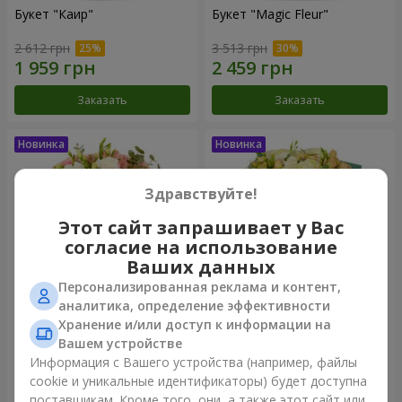
Букет "Каир"
Букет "Magic Fleur"
2 612 грн
3 513 грн
Заказать
Заказать
Здравствуйте!
Этот сайт запрашивает у Вас
согласие на использование
Ваших данных
Персонализированная реклама и контент,
аналитика, определение эффективности
Хранение и/или доступ к информации на
Букет "My Lady"
Букет "Сардоникс"
Вашем устройстве
2 554 грн
3 656 грн
Информация с Вашего устройства (например, файлы
cookie и уникальные идентификаторы) будет доступна
поставщикам. Кроме того, они, а также этот сайт или