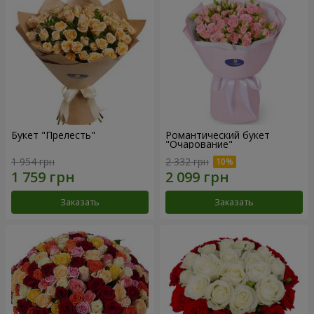
Букет "Прелесть"
Романтический букет
"Очарование"
1 954 грн
2 332 грн
Заказать
Заказать