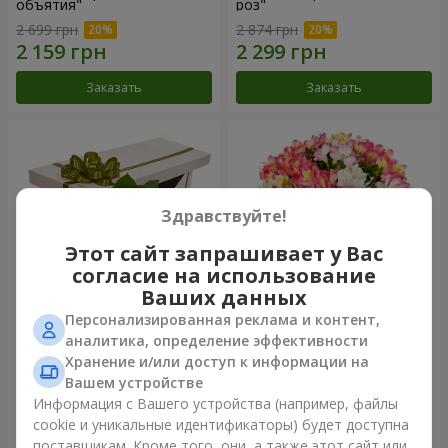
объятия"
роз"
2 699 грн
2 874 грн
Заказать
Заказать
Здравствуйте!
Этот сайт запрашивает у Вас
согласие на использование
Ваших данных
Персонализированная реклама и контент,
Цветы в коробке "15
Букет "Сказка для двоих!"
аналитика, определение эффективности
розовых роз"
Хранение и/или доступ к информации на
2 540 грн
1 510 грн
Вашем устройстве
Информация с Вашего устройства (например, файлы
cookie и уникальные идентификаторы) будет доступна
Заказать
Заказать
поставщикам. Кроме того, они, а также этот сайт или