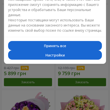
приложение смогут сохранять информацию с Вашего
устройства и обрабатывать Ваши персональные
данные.
Некоторые поставщики могут использовать Ваши
данные на основании законного интереса. Вы можете
изменить свой выбор позже по ссылке внизу страницы.
Принять все
Настройки
Букет "Сила Любви!"
Романтический букет
"Между небом и землей!"
8 427 грн
12 199 грн
Заказать
Заказать