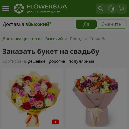
Доставка в
Высокий
?
Да
Сменить
Доставка в
Высокий
|
бесплатно
Доставка цветов в г. Высокий
> Повод > Свадьба
Заказать букет на свадьбу
Cортировка:
дешевые
дорогие
популярные