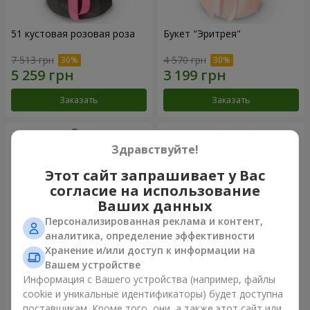
51 кустовая розовая роза
Букет "Эритрея"
7 513 грн
4 570 грн
Заказать
Заказать
Здравствуйте!
Этот сайт запрашивает у Вас
согласие на использование
Ваших данных
Персонализированная реклама и контент,
аналитика, определение эффективности
Хранение и/или доступ к информации на
Вашем устройстве
Букет "Nude Perfume"
Букет "Розовая нежность"
Информация с Вашего устройства (например, файлы
cookie и уникальные идентификаторы) будет доступна
2 822 грн
4 227 грн
поставщикам. Кроме того, они, а также этот сайт или