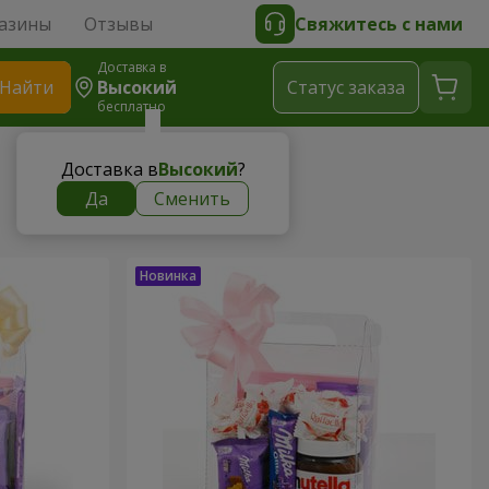
азины
Отзывы
Свяжитесь с нами
Доставка в
Найти
Высокий
Cтатус заказа
бесплатно
Доставка в
Высокий
?
Да
Сменить