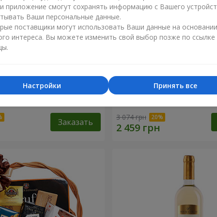
ли приложение смогут сохранять информацию с Вашего устройст
тывать Ваши персональные данные.
рые поставщики могут использовать Ваши данные на основани
ого интереса. Вы можете изменить свой выбор позже по ссылке
цы.
Настройки
Принять все
 корзина "Детский
Подарочная корзина "Аму
3 074 грн
Заказать