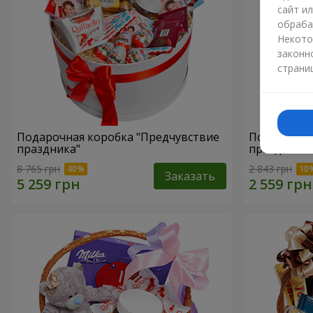
сайт и
обраба
Некото
законн
страни
Подарочная коробка "Предчувствие
Подарочная
праздника"
праздник!"
8 765 грн
2 843 грн
Заказать