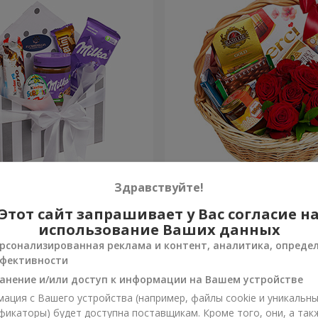
 "Сладкая нежность"
Подарочная корзина "Кла
Здравствуйте!
Этот сайт запрашивает у Вас согласие н
4 449 грн
Заказать
использование Ваших данных
рсонализированная реклама и контент, аналитика, опреде
фективности
анение и/или доступ к информации на Вашем устройстве
ация с Вашего устройства (например, файлы cookie и уникальн
фикаторы) будет доступна поставщикам. Кроме того, они, а так