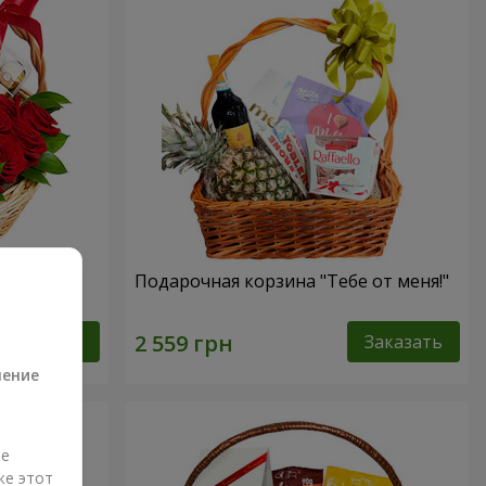
ссика"
Подарочная корзина "Тебе от меня!"
а
Заказать
Заказать
ление
ые
же этот