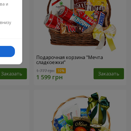
ва и
и
 внизу
р"
Подарочная корзина "Мечта
сладкоежки"
1 777 грн
Заказать
Заказать