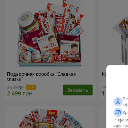
Подарочная коробка "Сладкая
Композиция
сказка"
3 570 грн
1 666 грн
Заказать
Пе
эф
Хр
Информ
иденти