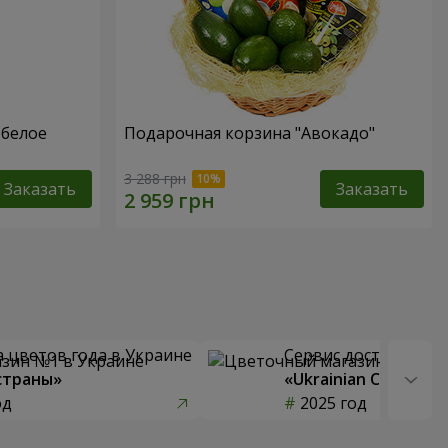
 белое
Подарочная корзина "Авокадо"
3 288 грн
Заказать
Заказать
 цветов года в Украине
Сервис доставки цв
страны»
«Ukrainian Choice»
од
2025 год