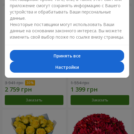
приложение смогут сохранять информацию с Вашего
устройства и обрабатывать Ваши персональные
данные.
Некоторые поставщики могут использовать Ваши
данные на основании законного интереса. Вы можете
изменить свой выбор позже по ссылке внизу страницы.
Принять все
Настройки
Букет "Крещатик"
Букет "Мы и лето"
3 941 грн
1 554 грн
Заказать
Заказать