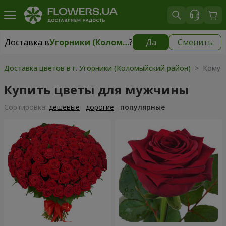
Доставка в
Угорники (Коломыйский район)
?
Да
Сменить
Доставка в
Угорники (Коломыйский район)
|
бесплатно
Доставка цветов в г. Угорники (Коломыйский район)
> Кому 
Купить цветы для мужчины
Cортировка:
дешевые
дорогие
популярные