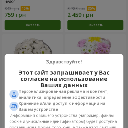
чудо"
843 грн
3 783 грн
Заказать
Заказать
Здравствуйте!
Этот сайт запрашивает у Вас
согласие на использование
Ваших данных
Персонализированная реклама и контент,
Букет "Киото" из 5 белых
Букет "Времена года"
аналитика, определение эффективности
хризантем
Хранение и/или доступ к информации на
999 грн
1 199 грн
Вашем устройстве
Информация с Вашего устройства (например, файлы
cookie и уникальные идентификаторы) будет доступна
Заказать
Заказать
поставщикам. Кроме того, они, а также этот сайт или