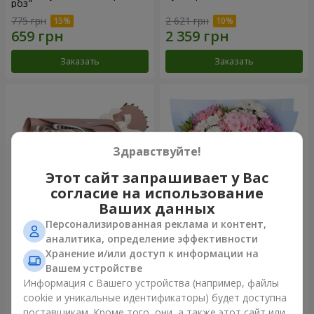
роз"
775 грн
2 621 грн
Заказать
Заказать
Здравствуйте!
Этот сайт запрашивает у Вас
согласие на использование
Ваших данных
Персонализированная реклама и контент,
Букет "7 розовых роз!"
Романтический букет
аналитика, определение эффективности
"Небеса"
Хранение и/или доступ к информации на
1 074 грн
2 124 грн
Вашем устройстве
Информация с Вашего устройства (например, файлы
cookie и уникальные идентификаторы) будет доступна
Заказать
Заказать
поставщикам. Кроме того, они, а также этот сайт или