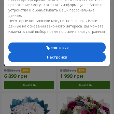
приложение смогут сохранять информацию с Вашего
устройства и обрабатывать Ваши персональные
данные.
Некоторые поставщики могут использовать Ваши
данные на основании законного интереса. Вы можете
изменить свой выбор позже по ссылке внизу страницы.
Принять все
Настройки
Цветы в коробке "101
Букет "Цветочное Selfie!"
розовая роза"
9 856 грн
2 352 грн
Заказать
Заказать