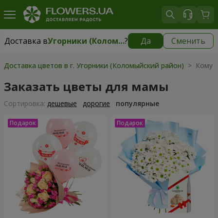
Доставка в
Угорники (Коломыйский район)
?
Да
Сменить
Доставка в
Угорники (Коломыйский район)
|
бесплатно
Доставка цветов в г. Угорники (Коломыйский район)
> Кому 
Заказать цветы для мамы
Cортировка:
дешевые
дорогие
популярные