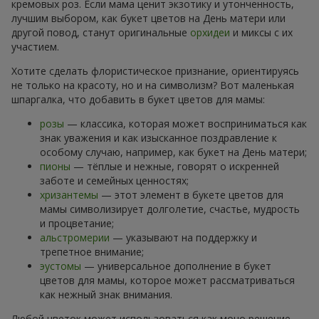
кремовых роз. Если мама ценит экзотику и утонченность,
лучшим выбором, как букет цветов на День матери или
другой повод, станут оригинальные
орхидеи
и миксы с их
участием.
Хотите сделать флористическое признание, ориентируясь
не только на красоту, но и на символизм? Вот маленькая
шпаргалка, что добавить в букет цветов для мамы:
розы
— классика, которая может восприниматься как
знак уважения и как изысканное поздравление к
особому случаю, например, как букет на День матери;
пионы
— тёплые и нежные, говорят о искренней
заботе и семейных ценностях;
хризантемы
— этот элемент в букете цветов для
мамы символизирует долголетие, счастье, мудрость
и процветание;
альстромерии
— указывают на поддержку и
трепетное внимание;
эустомы
— универсальное дополнение в букет
цветов для мамы, которое может рассматриваться
как нежный знак внимания.
Любой цветок может использоваться как моно решение