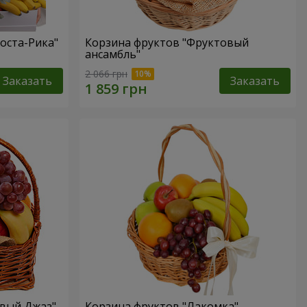
оста-Рика"
Корзина фруктов "Фруктовый
ансамбль"
2 066 грн
Заказать
Заказать
овый Джаз"
Корзина фруктов "Лакомка"