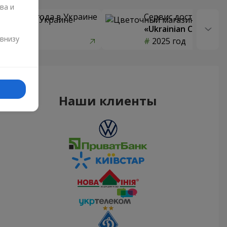
ва и
 цветов года в Украине
Сервис доставки цв
страны»
«Ukrainian Choice»
и
 внизу
од
2025 год
Наши клиенты