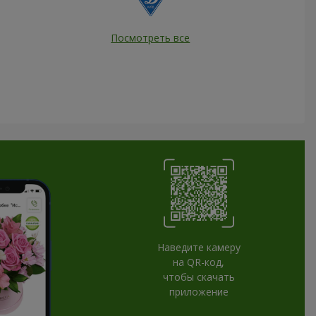
Посмотреть все
Наведите камеру
на QR-код,
чтобы скачать
приложение