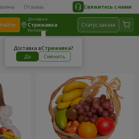
азины
Отзывы
Свяжитесь с нами
Доставка в
Найти
Стрижавка
Cтатус заказа
бесплатно
Доставка в
Стрижавка
?
Да
Сменить