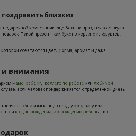
 поздравить близких
ет подарочной композиции еще больше праздничного вкуса.
дарок. Такой презент, как букет в корзине из фруктов,
 которой сочетаются цвет, форма, аромат и даже
ы и внимания
дарком
маме
,
ребенку
,
коллеге по работе
или
любимой
м случае, если человек придерживается определенной диеты
ставлять собой изысканную сладкую корзину или
естно и
ко дню рождения
, и
к рождению ребенка
, и к
подарок