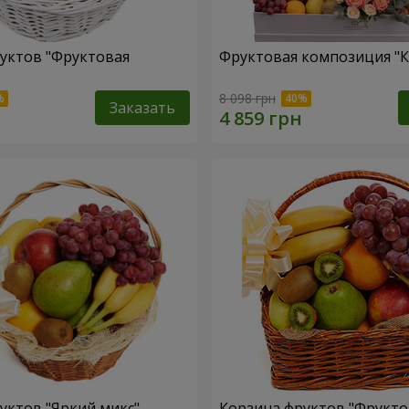
уктов "Фруктовая
Фруктовая композиция "К
8 098 грн
Заказать
уктов "Яркий микс"
Корзина фруктов "Фрукт