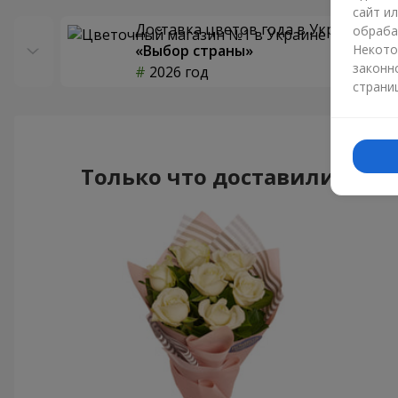
сайт и
Доставка цветов года в Украине
обраба
«Выбор страны»
Некото
законн
2026 год
страни
Только что доставили