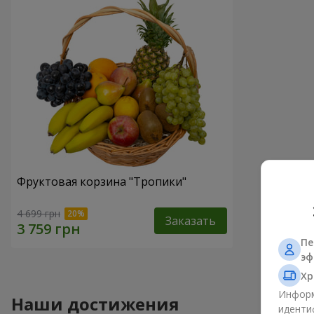
Фруктовая корзина "Тропики"
4 699 грн
Заказать
Пе
эф
Хр
Информ
Наши достижения
иденти