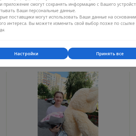
ли приложение смогут сохранять информацию с Вашего устройст
Лучший цветочный магазин
Доставка
тывать Ваши персональные данные.
«Ukrainian Business Award»
«Выбор 
рые поставщики могут использовать Ваши данные на основани
ого интереса. Вы можете изменить свой выбор позже по ссылке
2026 год
2025 г
цы.
Настройки
Принять все
Фотогалерея