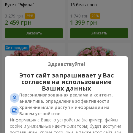
Букет "Эфира"
15 белых роз
3 279 грн
1 749 грн
Заказать
Заказать
Здравствуйте!
Этот сайт запрашивает у Вас
согласие на использование
Ваших данных
Персонализированная реклама и контент,
аналитика, определение эффективности
Хранение и/или доступ к информации на
Цветы в коробке "Розовый
Композиция "Баллада о
оазис"
маме"
Вашем устройстве
2 749 грн
2 124 грн
Информация с Вашего устройства (например, файлы
cookie и уникальные идентификаторы) будет доступна
поставщикам. Кроме того, они, а также этот сайт или