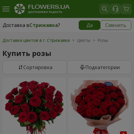
Доставка в
Стрижавка
?
Да
Сменить
Доставка в
Стрижавка
|
бесплатно
Доставка цветов в г. Стрижавка
> Цветы > Розы
Купить розы
Cортировка
Подкатегории