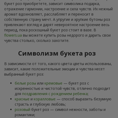
букет роз приобретете, зависит символика подарка,
отражение гармонии, настроение и сила чувств. Их нежный
аромат вдохновляет, расслабляет и переносит в
собственную страну мечт. А упругие и хрупкие бутоны роз
привлекают взгляд и дарят невероятное настроение весь
период, пока роскошный букет роз стоит в вазе. В
flowers.ua
вы можете купить розы недорого и дарить свои
чувства столько, сколько захотите.
Символизм букета роз
В зависимости от того, какого цвета цветы использованы,
зависит, какие положительные эмоции и чувства несет
выбранный букет роз:
белые розы
или
кремовые
— букет роз с
искренностью и чистотой чувств, отлично подходит
для
поздравления с рождением ребенка
;
красные
и
коралловые
— способ выразить безумную
страсть и глубокую любовь;
розовый
букет роз — символ нежности, заботы и
романтики;