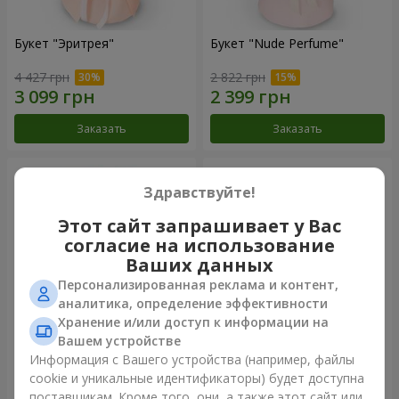
Букет "Эритрея"
Букет "Nude Perfume"
4 427 грн
2 822 грн
Заказать
Заказать
Здравствуйте!
Этот сайт запрашивает у Вас
согласие на использование
Ваших данных
Персонализированная реклама и контент,
аналитика, определение эффективности
Хранение и/или доступ к информации на
Вашем устройстве
Букет "Розовая нежность"
Композиция "Ностальжи"
Информация с Вашего устройства (например, файлы
cookie и уникальные идентификаторы) будет доступна
4 427 грн
6 427 грн
поставщикам. Кроме того, они, а также этот сайт или