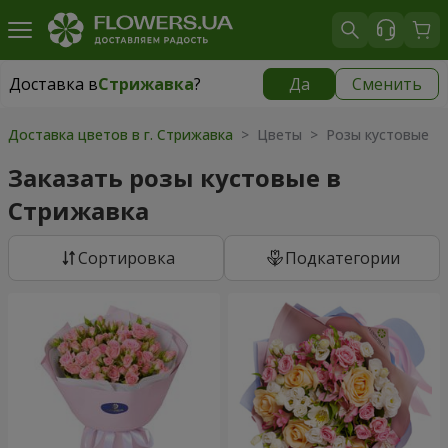
Доставка в
Стрижавка
?
Да
Сменить
Доставка в
Стрижавка
|
бесплатно
Доставка цветов в г. Стрижавка
> Цветы > Розы кустовые
Заказать розы кустовые в
Стрижавка
Cортировка
Подкатегории