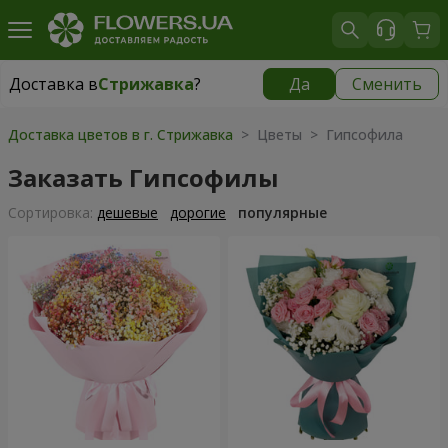
Доставка в
Стрижавка
?
Да
Сменить
Доставка в
Стрижавка
|
бесплатно
Доставка цветов в г. Стрижавка
> Цветы > Гипсофила
Заказать Гипсофилы
Cортировка:
дешевые
дорогие
популярные