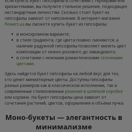
Если купить букет гипсофилы в сочетании с герберами или
хризантемами, вы получите стильное решение, подходящее
нестандартным личностям. Сколько стоит букет из
гипсофилы зависит от наполнения. В интернет-магазине
flowers.ua
вы сможете купить букет из гипсофилы:
в монохромном варианте;
в стиле градиента, где цвета плавно сменяются; а
наличие радужной гипсофилы позволяет менять цвет
композиции от нежно-розового до лавандового;
в сочетании с нежными романтическими
сезонными
цветами
.
Здесь найдется букет гипсофилы на любой вкус для тех,
кто ценит миниатюрные цветы. Доступны гипсофилы
разных размеров как в классическом исполнении, так и
современные стилизованные
решения в шляпной коробке
или корзине. На букет гипсофилы цена зависит от
сочетания растений, цветов, оформления и объёма пучка.
Моно-букеты — элегантность в
минимализме