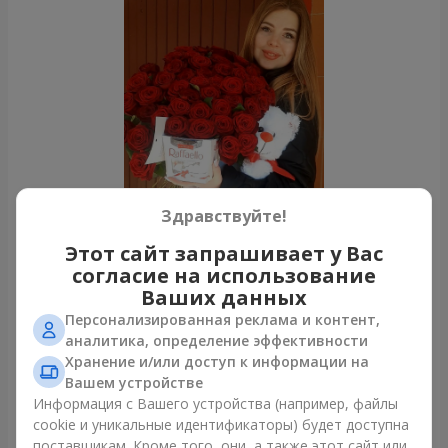
Здравствуйте!
Этот сайт запрашивает у Вас
согласие на использование
Ваших данных
Все фото доставок
Персонализированная реклама и контент,
Заказать этот товар
аналитика, определение эффективности
Хранение и/или доступ к информации на
Вашем устройстве
Наши клиенты
Информация с Вашего устройства (например, файлы
cookie и уникальные идентификаторы) будет доступна
поставщикам. Кроме того, они, а также этот сайт или