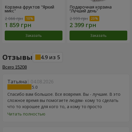
Корзина фруктов "Яркий
Подарочная корзина
микс"
“Лучший день”
2 066 грн
2 999 грн
Заказать
Заказать
Отзывы
4.9
из
5
Всего
15208
Татьяна
04.08.2026
5
Спасибо вам большое. Все вовремя. Вы - лучшие. В это
сложное время вы помогаете людям- кому то сделать
что то хорошее для кого то, а кому то просто
порадоваться цветам, подарку, тортику, поздравлению.
Читать полностью
Особенно, если человек сам себе не может купить даже
в свой День Рождения. Спасибо