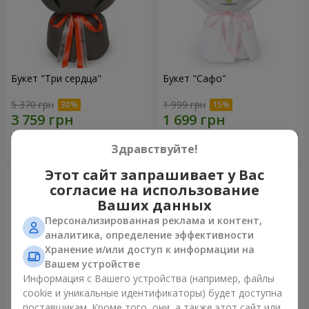
Букет "Три сердца"
Букет "Сафо"
5 370 грн
1 999 грн
Заказать
Заказать
Здравствуйте!
Этот сайт запрашивает у Вас
согласие на использование
Ваших данных
Персонализированная реклама и контент,
аналитика, определение эффективности
Хранение и/или доступ к информации на
Вашем устройстве
Информация с Вашего устройства (например, файлы
cookie и уникальные идентификаторы) будет доступна
поставщикам. Кроме того, они, а также этот сайт или