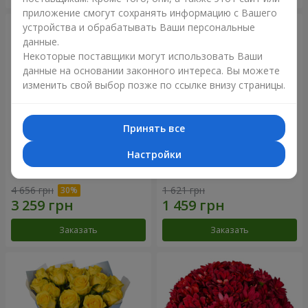
приложение смогут сохранять информацию с Вашего
устройства и обрабатывать Ваши персональные
данные.
Некоторые поставщики могут использовать Ваши
данные на основании законного интереса. Вы можете
изменить свой выбор позже по ссылке внизу страницы.
Принять все
Настройки
Букет "Крещатик"
Букет "Мы и лето"
4 656 грн
1 621 грн
Заказать
Заказать