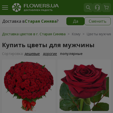
Доставка в
Старая Синява
?
Да
Сменить
Доставка в
Старая Синява
|
1117 грн
Доставка цветов в г. Старая Синява
> Кому > Цветы мужчин
Купить цветы для мужчины
Cортировка:
дешевые
дорогие
популярные