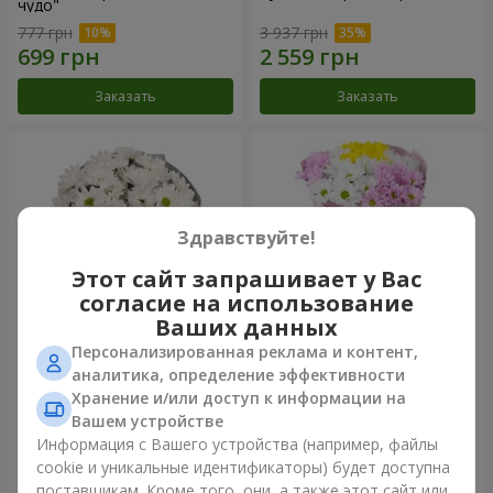
чудо"
777 грн
3 937 грн
Заказать
Заказать
Здравствуйте!
Этот сайт запрашивает у Вас
согласие на использование
Ваших данных
Персонализированная реклама и контент,
Букет "Киото" из 5 белых
Букет "Времена года"
аналитика, определение эффективности
хризантем
Хранение и/или доступ к информации на
999 грн
1 249 грн
Вашем устройстве
Информация с Вашего устройства (например, файлы
cookie и уникальные идентификаторы) будет доступна
Заказать
Заказать
поставщикам. Кроме того, они, а также этот сайт или