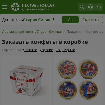
Доставка в
Старая Синява
?
Да
Сменить
Доставка в
Старая Синява
|
1117 грн
Доставка цветов в г. Старая Синява
> Подарки > Конфеты и 
Заказать конфеты в коробке
Cортировка:
дешевые
дорогие
популярные