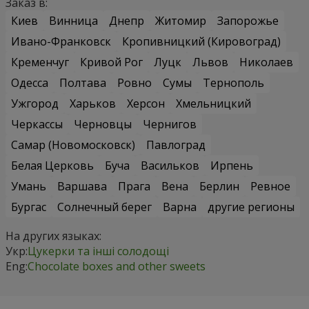
Заказ в:
Киев
Винница
Днепр
Житомир
Запорожье
Ивано-Франковск
Кропивницкий (Кировоград)
Кременчуг
Кривой Рог
Луцк
Львов
Николаев
Одесса
Полтава
Ровно
Сумы
Тернополь
Ужгород
Харьков
Херсон
Хмельницкий
Черкассы
Черновцы
Чернигов
Самар (Новомосковск)
Павлоград
Белая Церковь
Буча
Васильков
Ирпень
Умань
Варшава
Прага
Вена
Берлин
Ревное
Бургас
Солнечный берег
Варна
другие регионы
На других языках:
Укр:
Цукерки та інші солодощі
Eng:
Chocolate boxes and other sweets