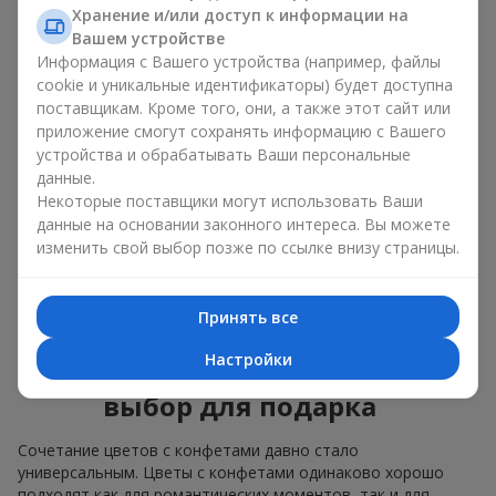
Для
корпоративного мероприятия
подойдёт
Хранение и/или доступ к информации на
премиальный подарок: здесь коробка с цветами и
Вашем устройстве
сладостями дополняется изысканными каллами,
Информация с Вашего устройства (например, файлы
герберами
или
орхидеями
и элитными сладостями;
cookie и уникальные идентификаторы) будет доступна
поставщикам. Кроме того, они, а также этот сайт или
Нежные букеты из
эустомы
,
тюльпанов
или
приложение смогут сохранять информацию с Вашего
альстромерии
хорошо сочетаются с конфетами
устройства и обрабатывать Ваши персональные
Merci, поддерживая нежную подачу и лёгкое
данные.
настроение — как
поздравление с рождением
ребёнка
или ко Дню всех влюблённых.
Некоторые поставщики могут использовать Ваши
данные на основании законного интереса. Вы можете
Мы поможем вам подобрать лучшее сочетание цветочного
изменить свой выбор позже по ссылке внизу страницы.
микса и сладостей под ваш повод и оформим подарок —
цветы с конфетами — надлежащим образом.
Принять все
Коробка с цветами и
Настройки
сладостями — ваш лучший
выбор для подарка
Сочетание цветов с конфетами давно стало
универсальным. Цветы с конфетами одинаково хорошо
подходят как для романтических моментов, так и для