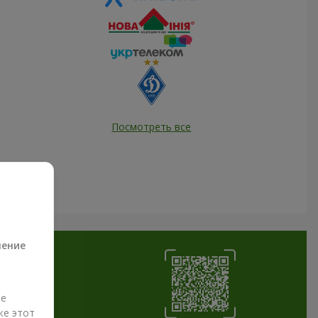
Посмотреть все
а
ление
ые
же этот