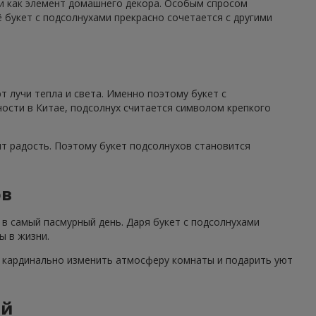
 и как элемент домашнего декора. Особым спросом
 букет с подсолнухами прекрасно сочетается с другими
 лучи тепла и света. Именно поэтому букет с
ности в Китае, подсолнух считается символом крепкого
ят радость. Поэтому букет подсолнухов становится
ов
в самый пасмурный день. Даря букет с подсолнухами
ы в жизни.
н кардинально изменить атмосферу комнаты и подарить уют
ий