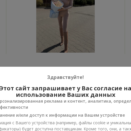
Все фото доставок
Здравствуйте!
Заказать этот товар
Этот сайт запрашивает у Вас согласие н
использование Ваших данных
рсонализированная реклама и контент, аналитика, опреде
фективности
анение и/или доступ к информации на Вашем устройстве
ии
ация с Вашего устройства (например, файлы cookie и уникальн
нусы
фикаторы) будет доступна поставщикам. Кроме того, они, а так