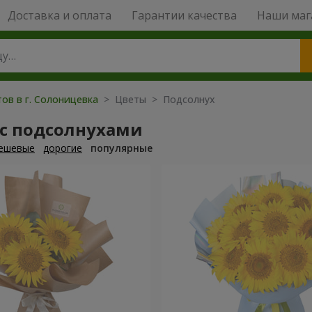
Доставка и оплата
Гарантии качества
Наши маг
ов в г. Солоницевка
> Цветы > Подсолнух
 с подсолнухами
ешевые
дорогие
популярные