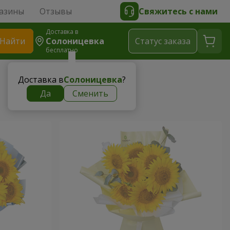
азины
Отзывы
Свяжитесь с нами
Доставка в
Найти
Солоницевка
Cтатус заказа
бесплатно
Доставка в
Солоницевка
?
Да
Сменить