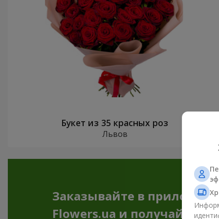
Букет из 35 красных роз
Львов
Пе
эф
Хр
Заказывайте в приложен
Информ
Flowers.ua и получайте бо
иденти