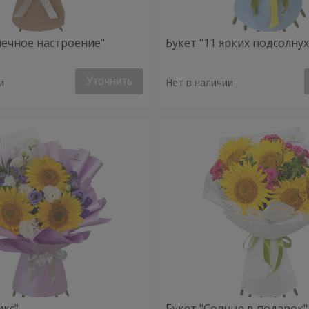
нечное настроение"
Букет "11 ярких подсолну
Уточнить
и
Нет в наличии
икс"
Букет "Солнце в подарок"