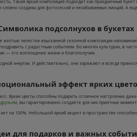
ость. Такая яркая композиция подходит как праздничный букет
я словно созданы для фотосессий и незабываемых эмоций. А ещё
Символика подсолнухов в букетах
е жёлтые лепестки изысканной сезонной композиции напоминают
поздравить с радостным событием. Во многих культурах, в част
ами — это воплощение жизни и благополучия.
дной энергии. И действительно, они заряжают и всегда принос
оциональный эффект ярких цвет
сс. Яркие цветы способны подарить отличное настроение даже 
друзьям
, вы гарантированно создаёте для них приятные момент
ает на 100%. Небольшой яркий акцент в пространстве способе
еи для подарков и важных событ