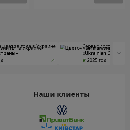
 цветов года в Украине
Сервис доставки цв
страны»
«Ukrainian Choice»
од
2025 год
Наши клиенты