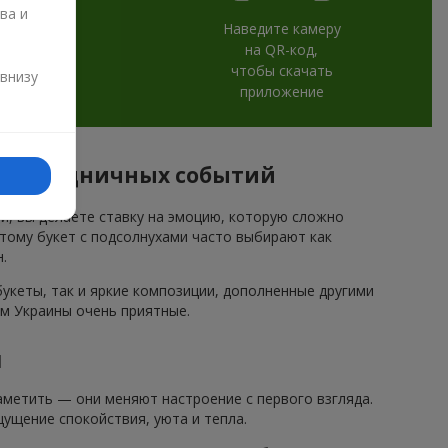
ва и
Наведите камеру
на QR-код,
и
чтобы скачать
 внизу
приложение
ля праздничных событий
ми, вы делаете ставку на эмоцию, которую сложно
этому букет с подсолнухами часто выбирают как
.
кеты, так и яркие композиции, дополненные другими
ам Украины очень приятные.
и
метить — они меняют настроение с первого взгляда.
ущение спокойствия, уюта и тепла.