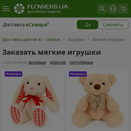
Доставка в
Сквира
?
Да
Сменить
Доставка в
Сквира
|
535 грн
Доставка цветов в г. Сквира
> Подарки > Мягкие игрушки
Заказать мягкие игрушки
Cортировка:
дешевые
дорогие
популярные