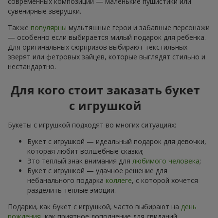
современных композиций — маленькие пушистики или
сувенирные зверушки.
Также
популярны
мультяшные герои и забавные персонажи
— особенно если выбирается милый подарок для ребенка.
Для оригинальных сюрпризов выбирают текстильных
зверят или фетровых зайцев, которые выглядят стильно и
нестандартно.
Для кого стоит заказать букет
с игрушкой
Букеты с игрушкой подходят во многих ситуациях:
Букет с игрушкой — идеальный подарок для девочки,
которая любит волшебные сказки;
Это теплый знак внимания для
любимого человека
;
Букет с игрушкой — удачное решение для
небанального подарка
коллеге
, с которой хочется
разделить теплые эмоции.
Подарки, как букет с игрушкой, часто выбирают на
день
рождения
, как приятное дополнение для свиданий,