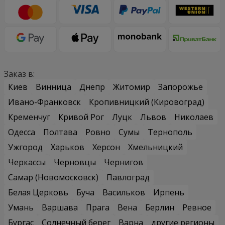
Заказ в:
Киев
Винница
Днепр
Житомир
Запорожье
Ивано-Франковск
Кропивницкий (Кировоград)
Кременчуг
Кривой Рог
Луцк
Львов
Николаев
Одесса
Полтава
Ровно
Сумы
Тернополь
Ужгород
Харьков
Херсон
Хмельницкий
Черкассы
Черновцы
Чернигов
Самар (Новомосковск)
Павлоград
Белая Церковь
Буча
Васильков
Ирпень
Умань
Варшава
Прага
Вена
Берлин
Ревное
Бургас
Солнечный берег
Варна
другие регионы