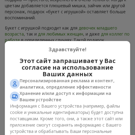
цветам добавляется плюшевый мишка, зайчик или другой
персонаж, подарок «букет с игрушкой» оставляет больше
воспоминаний.
Букет с игрушкой подходит как для
девочек младшего
возраста
, так и
для любимых женщин
, и даже
для коллег по
работе
в определенных случаях. Такой подарок
подчеркивает искреннюю заботу, уют и желание сделать
Здравствуйте!
человеку приятно. На
flowers.ua
можно найти
разнообразные предложения на любой вкус и бюджет,
Этот сайт запрашивает у Вас
чтобы сделать подарок в г. Сквира незабываемым.
согласие на использование
Ваших данных
Как мягкая игрушка
Персонализированная реклама и контент,
подчеркивает эмоции вместе
аналитика, определение эффективности
Хранение и/или доступ к информации на
с цветами
Вашем устройстве
Информация с Вашего устройства (например, файлы
Букет с игрушкой — универсальное и всегда удачное
cookie и уникальные идентификаторы) будет доступна
решение. Такое сочетание удваивает эмоции и позволяет
поставщикам. Кроме того, они, а также этот сайт или
их обновлять в памяти каждый раз, когда плюшевый друг
приложение смогут сохранять информацию с Вашего
попадает в поле зрения. Вместе букет с игрушкой
устройства и обрабатывать Ваши персональные
работают идеально. Цветы и игрушка создают баланс