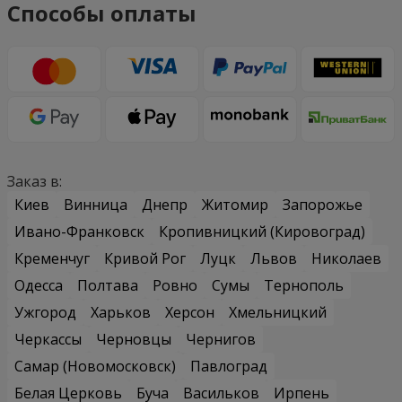
Способы оплаты
Заказ в:
Киев
Винница
Днепр
Житомир
Запорожье
Ивано-Франковск
Кропивницкий (Кировоград)
Кременчуг
Кривой Рог
Луцк
Львов
Николаев
Одесса
Полтава
Ровно
Сумы
Тернополь
Ужгород
Харьков
Херсон
Хмельницкий
Черкассы
Черновцы
Чернигов
Самар (Новомосковск)
Павлоград
Белая Церковь
Буча
Васильков
Ирпень