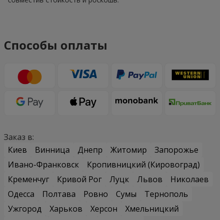
Способы оплаты
Заказ в:
Киев
Винница
Днепр
Житомир
Запорожье
Ивано-Франковск
Кропивницкий (Кировоград)
Кременчуг
Кривой Рог
Луцк
Львов
Николаев
Одесса
Полтава
Ровно
Сумы
Тернополь
Ужгород
Харьков
Херсон
Хмельницкий