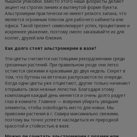
пышной упаковки. Вместо этого наши флористы делают
акцент на строгих линиях и вытянутой форме букета.
Альстромерии практически не имеют резкого запаха, что
является огромным плюсом для рабочего кабинета или
офиса. Такой презент символизирует успех, процветание и
искреннее уважение, поэтому смело заказывайте их для
коллег, друзей или близких.
Как долго стоят альстромерии в вазе?
Эти цветы считаются настоящими рекордсменами среди
срезанных растений. При правильном уходе они легко
остаются свежими и красивыми до двух недель. Секрет в
том, что бутоны на веточках распускаются по очереди.
Когда одни цветы уже отцветают, другие только начинают
открывать свои нежные лепестки. Благодаря этому
композиция каждый день меняется и очень долго радует
глаз в комнате. Главное — вовремя убирать увядшие
элементы, чтобы освободить место для новых. Мы
привозим растения в г. Сквира максимально свежими,
поэтому вы точно успеете насладиться их природной
красотой и стойкостью в вазе.
Можно ли сочетать альстромерии с розами или