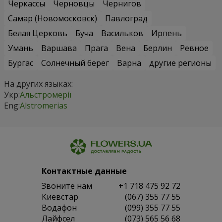
Черкассы
Черновцы
Чернигов
Самар (Новомосковск)
Павлоград
Белая Церковь
Буча
Васильков
Ирпень
Умань
Варшава
Прага
Вена
Берлин
Ревное
Бургас
Солнечный берег
Варна
другие регионы
На других языках:
Укр:
Альстромерії
Eng:
Alstromerias
Контактные данные
Звоните нам
+1 718 475 92 72
Киевстар
(067) 355 77 55
Водафон
(099) 355 77 55
Лайфсел
(073) 565 56 68