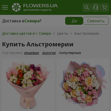
Доставка в
Сквира
?
Да
Сменить
Доставка в
Сквира
|
535 грн
Доставка цветов в г. Сквира
> Цветы > Альстромерии
Купить Альстромерии
Cортировка:
дешевые
дорогие
популярные