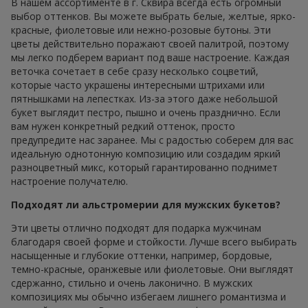
В нашем ассортименте в г. Сквира всегда есть огромный
выбор оттенков. Вы можете выбрать белые, желтые, ярко-
красные, фиолетовые или нежно-розовые бутоны. Эти
цветы действительно поражают своей палитрой, поэтому
мы легко подберем вариант под ваше настроение. Каждая
веточка сочетает в себе сразу несколько соцветий,
которые часто украшены интересными штрихами или
пятнышками на лепестках. Из-за этого даже небольшой
букет выглядит пестро, пышно и очень празднично. Если
вам нужен конкретный редкий оттенок, просто
предупредите нас заранее. Мы с радостью соберем для вас
идеальную однотонную композицию или создадим яркий
разноцветный микс, который гарантированно поднимет
настроение получателю.
Подходят ли альстромерии для мужских букетов?
Эти цветы отлично подходят для подарка мужчинам
благодаря своей форме и стойкости. Лучше всего выбирать
насыщенные и глубокие оттенки, например, бордовые,
темно-красные, оранжевые или фиолетовые. Они выглядят
сдержанно, стильно и очень лаконично. В мужских
композициях мы обычно избегаем лишнего романтизма и