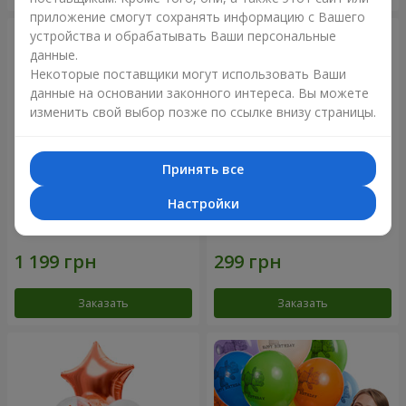
приложение смогут сохранять информацию с Вашего
устройства и обрабатывать Ваши персональные
данные.
Некоторые поставщики могут использовать Ваши
данные на основании законного интереса. Вы можете
изменить свой выбор позже по ссылке внизу страницы.
Принять все
Настройки
Фонтан шаров "Aloha"
Коллекция шариков
"Веселый День Рождения" -
3 шарика
Заказать
Заказать