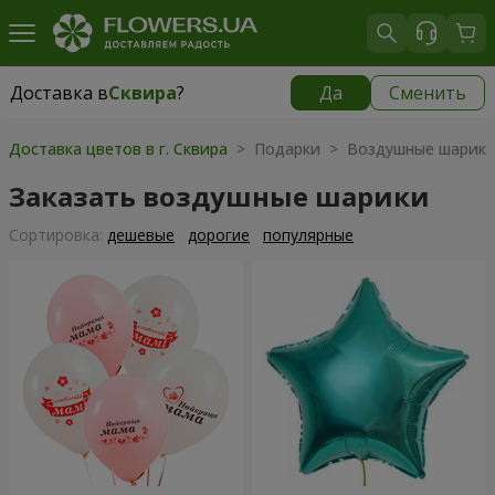
Доставка в
Сквира
?
Да
Сменить
Доставка в
Сквира
|
535 грн
Доставка цветов в г. Сквира
> Подарки > Воздушные шарик
Заказать воздушные шарики
Cортировка:
дешевые
дорогие
популярные