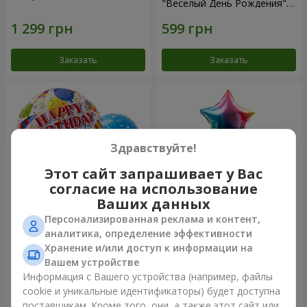
"Веселый День Рождения" -
7 шариков
Заказать
Заказать
Здравствуйте!
Этот сайт запрашивает у Вас
согласие на использование
Ваших данных
Персонализированная реклама и контент,
Микс гелиевых шариков
Фонтан шаров "Arcobaleno"
аналитика, определение эффективности
"Поздравление!"
Хранение и/или доступ к информации на
Вашем устройстве
Информация с Вашего устройства (например, файлы
cookie и уникальные идентификаторы) будет доступна
Заказать
Заказать
поставщикам. Кроме того, они, а также этот сайт или