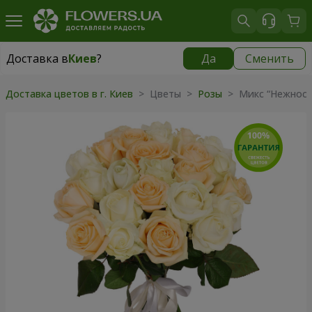
Доставка в
Киев
?
Да
Сменить
Доставка в
Киев
|
бесплатно
Доставка цветов в г. Киев
> Цветы >
Розы
> Микс “Нежность