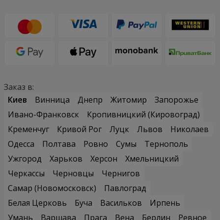
Заказ в:
Киев
Винница
Днепр
Житомир
Запорожье
Ивано-Франковск
Кропивницкий (Кировоград)
Кременчуг
Кривой Рог
Луцк
Львов
Николаев
Одесса
Полтава
Ровно
Сумы
Тернополь
Ужгород
Харьков
Херсон
Хмельницкий
Черкассы
Черновцы
Чернигов
Самар (Новомосковск)
Павлоград
Белая Церковь
Буча
Васильков
Ирпень
Умань
Варшава
Прага
Вена
Берлин
Ревное