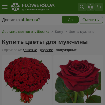
Доставка в
Шостка
?
Да
Сменить
Доставка в
Шостка
|
бесплатно
Доставка цветов в г. Шостка
> Кому > Цветы мужчине
Купить цветы для мужчины
Cортировка:
дешевые
дорогие
популярные