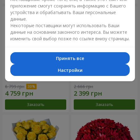
приложение смогут сохранять информацию с Вашего
устройства и обрабатывать Ваши персональные
данные.
Некоторые поставщики могут использовать Ваши
данные на основании законного интереса. Вы можете
изменить свой выбор позже по ссылке внизу страницы.
Принять все
Настройки
Букет "Крещатик"
Букет "Мы и лето"
6 799 грн
2 666 грн
Заказать
Заказать