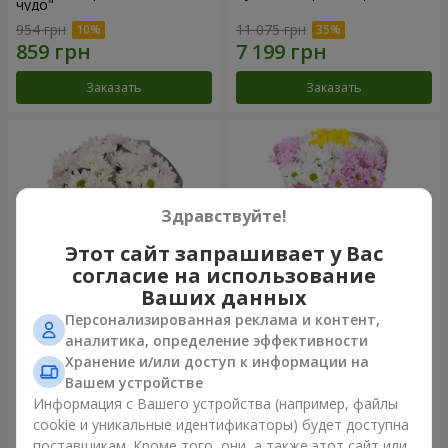
чудо"
954 грн
11 075 грн
Заказать
Заказать
Здравствуйте!
Этот сайт запрашивает у Вас
согласие на использование
Ваших данных
Персонализированная реклама и контент,
Букет "Киото" из 5 белых
Букет "Времена года"
аналитика, определение эффективности
хризантем
Хранение и/или доступ к информации на
1 399 грн
1 574 грн
Вашем устройстве
Информация с Вашего устройства (например, файлы
cookie и уникальные идентификаторы) будет доступна
Заказать
Заказать
поставщикам. Кроме того, они, а также этот сайт или