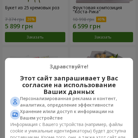
Букет из 25 кремовых роз
Фруктовая композиция
"Коста-Рика"
7 374 грн
10 998 грн
Заказать
Заказать
Здравствуйте!
Этот сайт запрашивает у Вас
согласие на использование
Ваших данных
Персонализированная реклама и контент,
аналитика, определение эффективности
Хранение и/или доступ к информации на
Букет "Крещатик"
Букет "Мы и лето"
Вашем устройстве
Информация с Вашего устройства (например, файлы
6 799 грн
2 666 грн
cookie и уникальные идентификаторы) будет доступна
поставщикам. Кроме того, они, а также этот сайт или