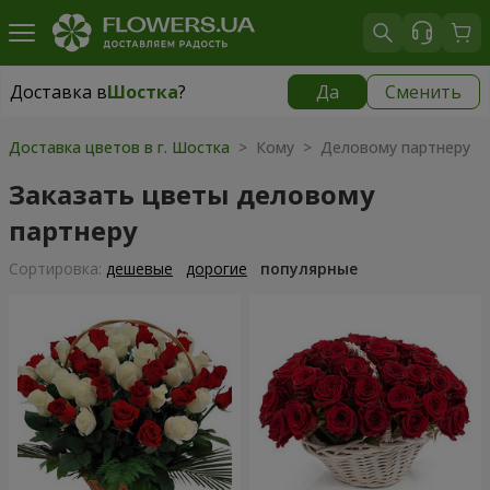
Доставка в
Шостка
?
Да
Сменить
Доставка в
Шостка
|
бесплатно
Доставка цветов в г. Шостка
> Кому > Деловому партнеру
Заказать цветы деловому
партнеру
Cортировка:
дешевые
дорогие
популярные