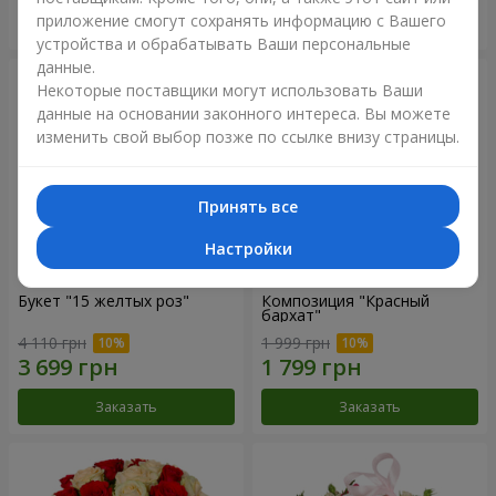
приложение смогут сохранять информацию с Вашего
Заказать
Заказать
устройства и обрабатывать Ваши персональные
данные.
Некоторые поставщики могут использовать Ваши
данные на основании законного интереса. Вы можете
изменить свой выбор позже по ссылке внизу страницы.
Принять все
Настройки
Букет "15 желтых роз"
Композиция "Красный
бархат"
4 110 грн
1 999 грн
Заказать
Заказать