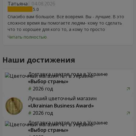
Татьяна
04.08.2026
5
Спасибо вам большое. Все вовремя. Вы - лучшие. В это
сложное время вы помогаете людям- кому то сделать
что то хорошее для кого то, а кому то просто
порадоваться цветам, подарку, тортику, поздравлению.
Читать полностью
Особенно, если человек сам себе не может купить даже
в свой День Рождения. Спасибо
Наши достижения
Доставка цветов года в Украине
«Выбор страны»
2026 год
Лучший цветочный магазин
«Ukrainian Business Award»
2026 год
Доставка цветов года в Украине
«Выбор страны»