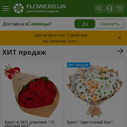
Доставка в
Савинцы
?
Да
Сменить
Доставка в
Савинцы
|
670 грн
Цветы простоят 5 дней или
мы заменим букет
ХИТ продаж
Букет в ЭКО упаковке "15
Букет "Цветочный бал"
красных роз"