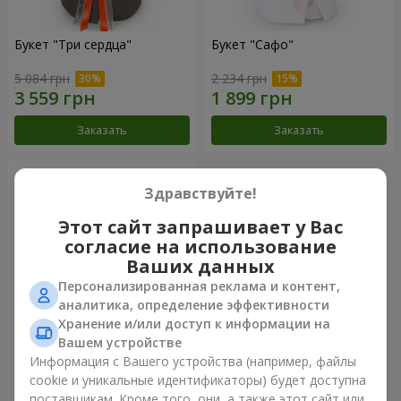
Букет "Три сердца"
Букет "Сафо"
5 084 грн
2 234 грн
Заказать
Заказать
Здравствуйте!
Этот сайт запрашивает у Вас
согласие на использование
Ваших данных
Персонализированная реклама и контент,
аналитика, определение эффективности
Хранение и/или доступ к информации на
Вашем устройстве
Букет "Tarnis"
Информация с Вашего устройства (например, файлы
cookie и уникальные идентификаторы) будет доступна
6 614 грн
поставщикам. Кроме того, они, а также этот сайт или