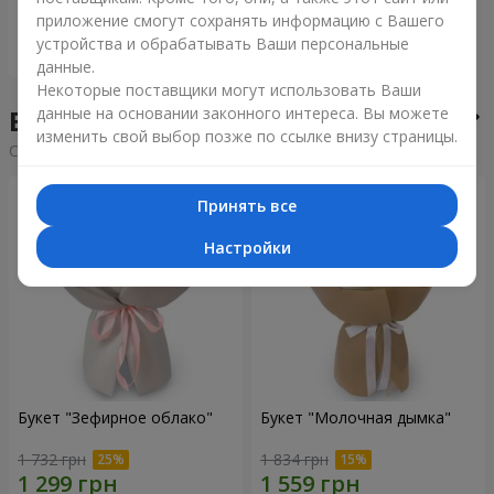
приложение смогут сохранять информацию с Вашего
устройства и обрабатывать Ваши персональные
Заказать
данные.
Некоторые поставщики могут использовать Ваши
Букеты недели
данные на основании законного интереса. Вы можете
изменить свой выбор позже по ссылке внизу страницы.
Cортировка:
дешевые
дорогие
Принять все
Настройки
Букет "Зефирное облако"
Букет "Молочная дымка"
1 732 грн
1 834 грн