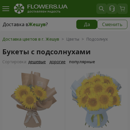
Доставка в
Жешув
?
Да
Сменить
Доставка в
Жешув
|
бесплатно
Доставка цветов в г. Жешув
> Цветы > Подсолнух
Букеты с подсолнухами
Cортировка:
дешевые
дорогие
популярные