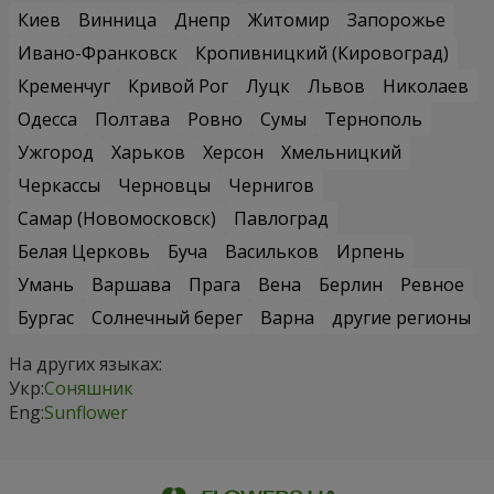
Киев
Винница
Днепр
Житомир
Запорожье
Ивано-Франковск
Кропивницкий (Кировоград)
Кременчуг
Кривой Рог
Луцк
Львов
Николаев
Одесса
Полтава
Ровно
Сумы
Тернополь
Ужгород
Харьков
Херсон
Хмельницкий
Черкассы
Черновцы
Чернигов
Самар (Новомосковск)
Павлоград
Белая Церковь
Буча
Васильков
Ирпень
Умань
Варшава
Прага
Вена
Берлин
Ревное
Бургас
Солнечный берег
Варна
другие регионы
На других языках:
Укр:
Соняшник
Eng:
Sunflower