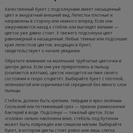
Качественный букет с подсолнухами имеет насыщенный
цвет и аккуратный внешний вид. Лепестки плотные и
направлены в сторону или немного вперёд. Если они
закручиваются назад к стеблю или выглядят вялыми —
цветок уже давно стоит. У свежего подсолнуха цвет
равномерный и насыщенный. Любые тёмные или подсохшие
края лепестков цветов, входящих в букет,
свидетельствуют о начале увядания.
Обратите внимание на маленькие трубчатые цветочки в
центре диска. Если они уже превратились в пыльцу
(осыпаются жёлтым), цветок находится на пике своего
состояния и скоро отцветёт. Выбирайте букет с плотной,
зеленоватой или коричневатой серединой без явного слоя
пыльцы.
Стебель должен быть крепким, твёрдым и ярко-зелёным.
Скользкий или потемневший срез — признак размножения
бактерий в воде. Подсолнух — тяжёлый цветок. Если
«голова» сильно наклонена вниз, стебель под бутоном
может быть повреждён или слишком мягким. Выбирайте
букет, в котором цветы стоят ровно или лишь слегка