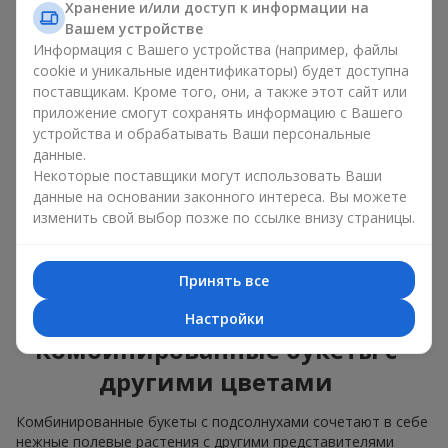
изящные сочетания с классическими розами;
Хранение и/или доступ к информации на
яркие букеты с побегами нежной зелени.
Вашем устройстве
Информация с Вашего устройства (например, файлы
Единственный нюанс: подсолнухи — сезонные цветы,
cookie и уникальные идентификаторы) будет доступна
доступные для продажи только в период цветения.
поставщикам. Кроме того, они, а также этот сайт или
приложение смогут сохранять информацию с Вашего
Классический букет с
устройства и обрабатывать Ваши персональные
подсолнухами
данные.
Некоторые поставщики могут использовать Ваши
данные на основании законного интереса. Вы можете
Классический букет с подсолнухами подчёркивает
изменить свой выбор позже по ссылке внизу страницы.
природную форму и цветовую гамму яркого цветка.
Крупные цветы и высокие стебли создают чёткий силуэт
композиции. Это универсальные летние композиции,
Принять все
которые подходят как для торжественных событий, так и
просто как приятный подарок на каждый день.
Настройки
Комбинированные букеты с
другими цветами
Комбинированные букеты с подсолнухами сочетают в себе
нежные полевые растения с другими представителями