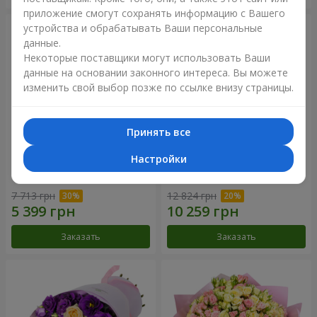
приложение смогут сохранять информацию с Вашего
устройства и обрабатывать Ваши персональные
данные.
Некоторые поставщики могут использовать Ваши
данные на основании законного интереса. Вы можете
изменить свой выбор позже по ссылке внизу страницы.
Принять все
Настройки
Букет "Сила Любви!"
Романтический букет
"Между небом и землей!"
7 713 грн
12 824 грн
Заказать
Заказать