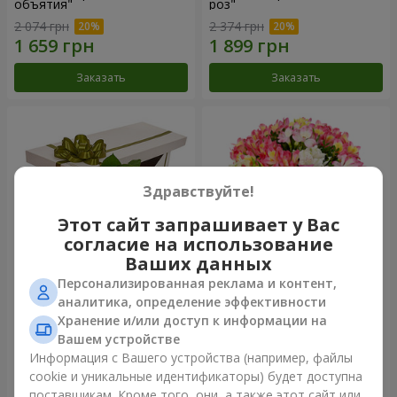
объятия"
роз"
2 074 грн
2 374 грн
Заказать
Заказать
Здравствуйте!
Этот сайт запрашивает у Вас
согласие на использование
Ваших данных
Персонализированная реклама и контент,
Цветы в коробке "15
Букет "Сказка для двоих!"
аналитика, определение эффективности
розовых роз"
Хранение и/или доступ к информации на
2 540 грн
1 399 грн
Вашем устройстве
Информация с Вашего устройства (например, файлы
cookie и уникальные идентификаторы) будет доступна
Заказать
Заказать
поставщикам. Кроме того, они, а также этот сайт или