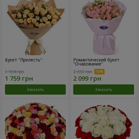
Букет "Прелесть"
Романтический букет
"Очарование"
1 954 грн
2 332 грн
Заказать
Заказать