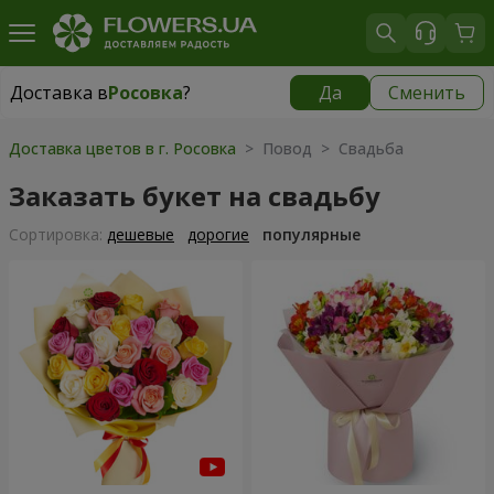
Доставка в
Росовка
?
Да
Сменить
Доставка в
Росовка
|
970 грн
Доставка цветов в г. Росовка
> Повод > Свадьба
Заказать букет на свадьбу
Cортировка:
дешевые
дорогие
популярные