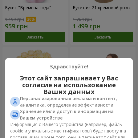
Букет "Времена года"
Букет из 21 кремовой розы
1 199 грн
1 764 грн
Заказать
Заказать
Здравствуйте!
Этот сайт запрашивает у Вас
согласие на использование
Ваших данных
Персонализированная реклама и контент,
аналитика, определение эффективности
Хранение и/или доступ к информации на
Букет из 25 кремовых роз
Фруктовая композиция
Вашем устройстве
"Коста-Рика"
Информация с Вашего устройства (например, файлы
2 124 грн
8 332 грн
cookie и уникальные идентификаторы) будет доступна
поставщикам. Кроме того, они, а также этот сайт или