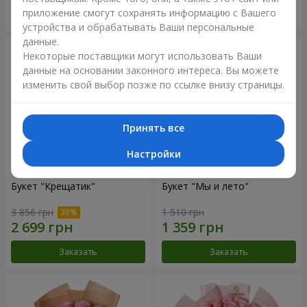
приложение смогут сохранять информацию с Вашего
Заказать
Заказать
устройства и обрабатывать Ваши персональные
данные.
Некоторые поставщики могут использовать Ваши
данные на основании законного интереса. Вы можете
изменить свой выбор позже по ссылке внизу страницы.
Принять все
Настройки
Букет "Крещатик"
Букет "Мы и лето"
3 856 грн
1 510 грн
Заказать
Заказать