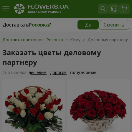
Доставка в
Росовка
?
Да
Сменить
Доставка в
Росовка
|
970 грн
Доставка цветов в г. Росовка
> Кому > Деловому партнеру
Заказать цветы деловому
партнеру
Cортировка:
дешевые
дорогие
популярные