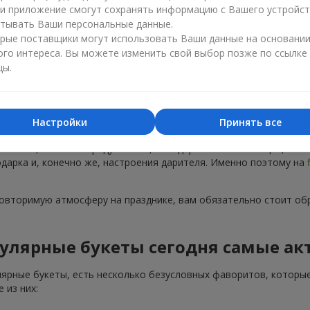
ли приложение смогут сохранять информацию с Вашего устройст
тывать Ваши персональные данные.
рые поставщики могут использовать Ваши данные на основани
ого интереса. Вы можете изменить свой выбор позже по ссылке
цы.
Популярные букеты — тренды сезона
Настройки
Принять все
тренды. Каждый год появляются новые популярные букеты, а не
 на пике, не только радуют глаз, но и дарят особые эмоции, ко
подарка и, конечно же, настроения дарителя. Именно поэтому на
повторимую атмосферу на празднике, вам обязательно стоит об
улярные букеты сегодня самые ак
лярные букеты, есть несколько безусловных фаворитов, которые
 из них: