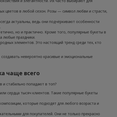
окойствия и элегантности. Их часто выбирают для
ых цветов в любой сезон. Розы — символ любви и страсти,
 всегда актуальны, ведь они подчёркивают особенности
.
етично, но и практично. Кроме того, популярные букеты в
а любые праздники.
иродных элементов. Это настоящий тренд среди тех, кто
т создавать невероятно красивые и эмоциональные
ка чаще всего
в и стабильно попадают в топ?
или сердца тысяч клиентов. Такие популярные букеты
 композиции, которые подходят для любого возраста и
ательными для покупателей. Они не только прекрасно