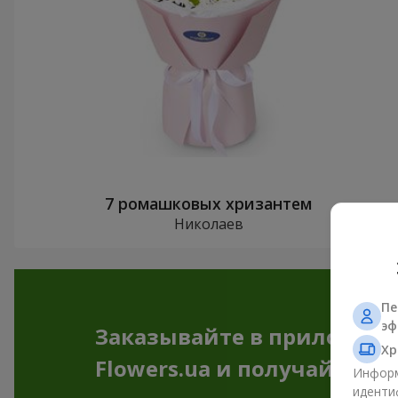
7 ромашковых хризантем
Николаев
Пе
эф
Заказывайте в приложен
Хр
Flowers.ua и получайте бо
Информ
иденти