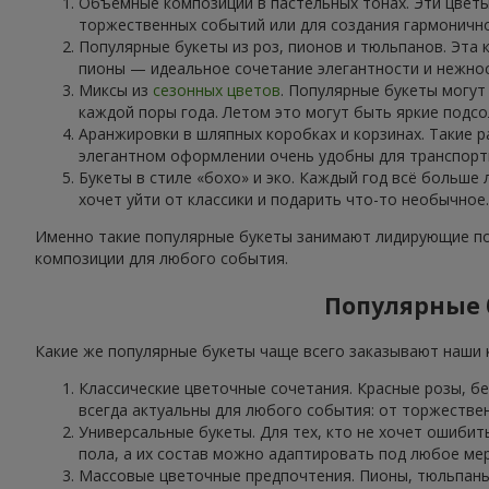
Объёмные композиции в пастельных тонах. Эти цветы
торжественных событий или для создания гармоничн
Популярные букеты из роз, пионов и тюльпанов. Эта 
пионы — идеальное сочетание элегантности и нежнос
Миксы из
сезонных цветов
. Популярные букеты могут
каждой поры года. Летом это могут быть яркие подсо
Аранжировки в шляпных коробках и корзинах. Такие р
элегантном оформлении очень удобны для транспорти
Букеты в стиле «бохо» и эко. Каждый год всё больше
хочет уйти от классики и подарить что-то необычное.
Именно такие популярные букеты занимают лидирующие поз
композиции для любого события.
Популярные б
Какие же популярные букеты чаще всего заказывают наши к
Классические цветочные сочетания. Красные розы, б
всегда актуальны для любого события: от торжестве
Универсальные букеты. Для тех, кто не хочет ошибит
пола, а их состав можно адаптировать под любое ме
Массовые цветочные предпочтения. Пионы, тюльпаны