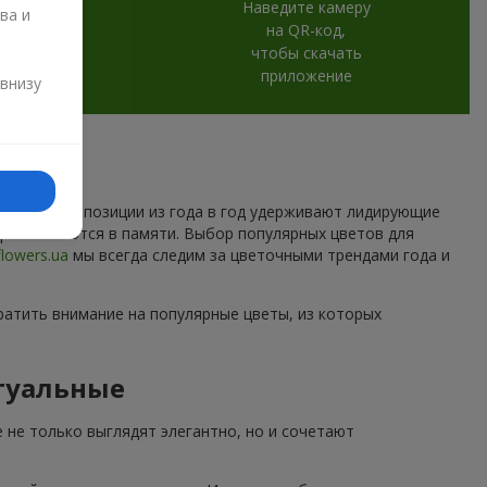
Наведите камеру
ва и
на QR-код,
чтобы скачать
и
приложение
 внизу
которые композиции из года в год удерживают лидирующие
торые остаются в памяти. Выбор популярных цветов для
flowers.ua
мы всегда следим за цветочными трендами года и
ратить внимание на популярные цветы, из которых
туальные
 не только выглядят элегантно, но и сочетают