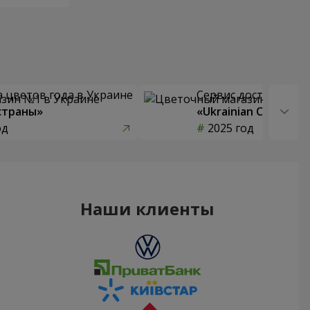
 цветов года в Украине
Сервис доставки цв
страны»
«Ukrainian Choice»
од
2025 год
Наши клиенты