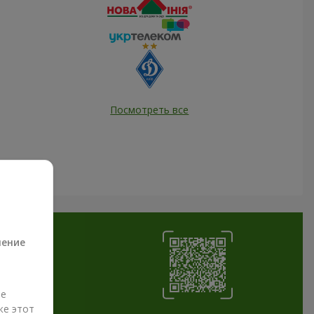
Посмотреть все
а
ление
ые
же этот