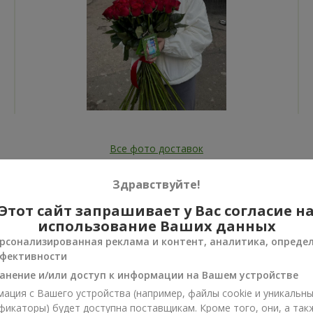
Все фото доставок
Заказать этот товар
Здравствуйте!
Этот сайт запрашивает у Вас согласие н
использование Ваших данных
рсонализированная реклама и контент, аналитика, опреде
фективности
ии
анение и/или доступ к информации на Вашем устройстве
нусы
ация с Вашего устройства (например, файлы cookie и уникальн
фикаторы) будет доступна поставщикам. Кроме того, они, а так