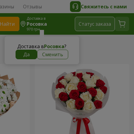
азины
Отзывы
Свяжитесь с нами
Доставка в
Найти
Росовка
Cтатус заказа
970 грн
Доставка в
Росовка
?
Да
Сменить