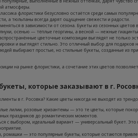
 популярные, выполненные в нежных оттенках, дарят чувство сп
ой атмосферы.
классика флористики безусловно остаётся среди самых популярн
ти, а тюльпаны всегда дарят ощущение свежести и радости.
 меняться в зависимости от сезона. Букеты из сезонных цветов
лнухи, осенью — тёплые георгины, а весной — нежные гиацинты
аспространённые цветочные композиции выглядят не только эст
ровки и выглядят стильно. Это отличный выбор для подарков н
 людей выбирают простые, но стильные букеты, созданные из пр
иции на рынке флористики, а сочетание этих цветов позволяе
укеты, которые заказывают в г. Росов
лиенты в г. Росовка? Какие цветы никогда не выходят из трендо
елые лилии, розовые хризантемы — это те цветы, которые покор
нных праздников до романтических моментов.
ься с выбором, идеальный вариант — универсальный букет. Это
роприятие.
, ромашки — это популярные букеты, которые остаются привлек