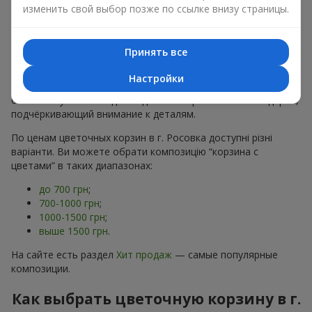
хризантем
в строгих формах;
изменить свой выбор позже по ссылке внизу страницы.
Романтические варианты
— корзины в пастельных
тонах, пионы,
гипсофила
;
Минималистичные решения
— натуральные формы,
Принять все
акцент на цвет или текстуру.
Настройки
Есть также
VIP-композиции
— роскошные корзины для
особых случаев. Каждое изделие — оригинальный подарок,
подчёркивающий внимание к деталям.
По ценам цветочных корзин в г. Росовка доступні різні
варіанти. Ви можете обрати композицію “корзина с
цветами” в таких диапазонах:
до 700 грн
;
700-1000 грн
;
1000-1500 грн
;
выше 1500 грн
.
На сайте есть раздел
Хит продаж
— самые популярные
композиции.
Как выбрать цветочную корзину в г.