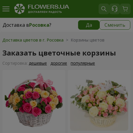
Доставка в
Росовка
?
Да
Сменить
Доставка в
Росовка
|
970 грн
Доставка цветов в г. Росовка
> Корзины цветов
Заказать цветочные корзины
Cортировка:
дешевые
дорогие
популярные