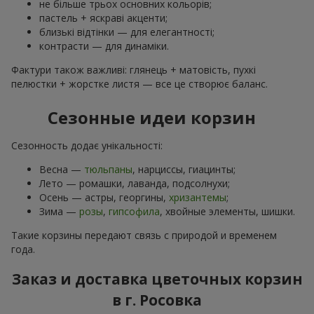
не більше трьох основних кольорів;
пастель + яскраві акценти;
близькі відтінки — для елегантності;
контрасти — для динаміки.
Фактури також важливі: глянець + матовість, пухкі
пелюстки + жорстке листя — все це створює баланс.
Сезонные идеи корзин
Сезонность додає унікальності:
Весна —
тюльпаны
, нарциссы, гиацинты;
Лето — ромашки, лаванда, подсолнухи;
Осень — астры, георгины,
хризантемы
;
Зима —
розы
,
гипсофила
, хвойные элементы, шишки.
Такие корзины передают связь с природой и временем
года.
Заказ и доставка цветочных корзин
в г. Росовка