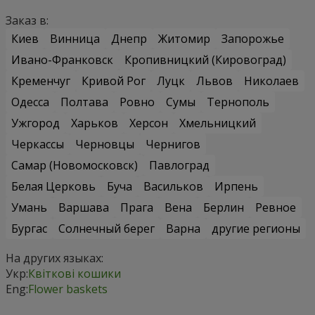
Заказ в:
Киев
Винница
Днепр
Житомир
Запорожье
Ивано-Франковск
Кропивницкий (Кировоград)
Кременчуг
Кривой Рог
Луцк
Львов
Николаев
Одесса
Полтава
Ровно
Сумы
Тернополь
Ужгород
Харьков
Херсон
Хмельницкий
Черкассы
Черновцы
Чернигов
Самар (Новомосковск)
Павлоград
Белая Церковь
Буча
Васильков
Ирпень
Умань
Варшава
Прага
Вена
Берлин
Ревное
Бургас
Солнечный берег
Варна
другие регионы
На других языках:
Укр:
Квіткові кошики
Eng:
Flower baskets