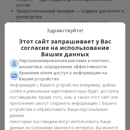
гостей;
Профессиональный праздник — подарок для коллег и
руководства;
Романтические поводы
— красивая и нежная
композиция;
Здравствуйте!
Корпоративные события
— подарок деловому
партнёру.
Этот сайт запрашивает у Вас
согласие на использование
Цветочная корзина — универсальный подарок для любого
Ваших данных
возраста. Стильные ручные композиции позволяют
Персонализированная реклама и контент,
передать любые эмоции: благодарность, восхищение,
аналитика, определение эффективности
поддержку,
любовь
.
Хранение и/или доступ к информации на
Вашем устройстве
Виды цветочных корзин в г.
Информация с Вашего устройства (например, файлы
Росовка: классика, романтика,
cookie и уникальные идентификаторы) будет доступна
поставщикам. Кроме того, они, а также этот сайт или
минимализм
приложение смогут сохранять информацию с Вашего
устройства и обрабатывать Ваши персональные
Ассортимент цветочных корзин на
flowers.ua
включает
данные.
варианты на любой вкус:
Некоторые поставщики могут использовать Ваши
Классические композиции
— сочетания
роз
, лилий,
данные на основании законного интереса. Вы можете