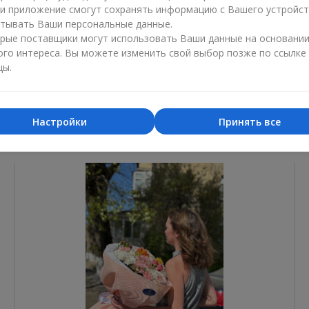
ли приложение смогут сохранять информацию с Вашего устройст
Лучший цветочный магазин
Доставка
тывать Ваши персональные данные.
«Ukrainian Business Award»
«Выбор 
рые поставщики могут использовать Ваши данные на основани
ого интереса. Вы можете изменить свой выбор позже по ссылке
2026 год
2025 г
цы.
Настройки
Принять все
Фотогалерея