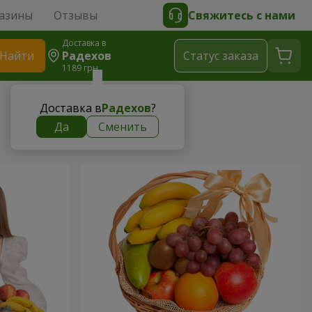
азины
Отзывы
Свяжитесь с нами
Доставка в
Найти
Радехов
Cтатус заказа
1189 грн
Доставка в
Радехов
?
Да
Сменить