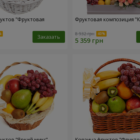
уктов "Фруктовая
Фруктовая композиция "К
8 932 грн
Заказать
уктов "Яркий микс"
Корзина фруктов "Фрукт