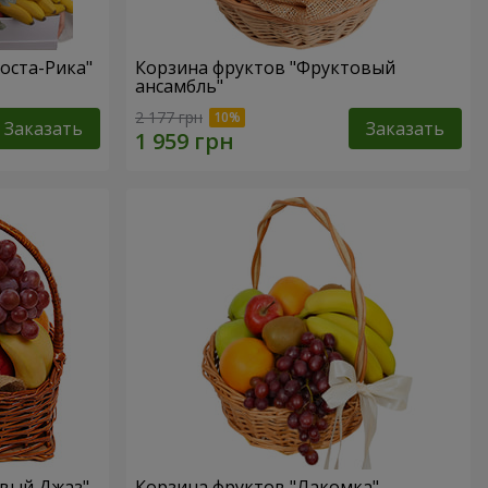
оста-Рика"
Корзина фруктов "Фруктовый
ансамбль"
2 177 грн
Заказать
Заказать
овый Джаз"
Корзина фруктов "Лакомка"