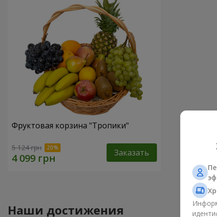
Фруктовая корзина "Тропики"
5 124 грн
Заказать
Пе
эф
Хр
Информ
Наши достижения
иденти