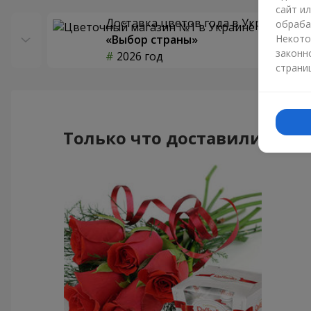
сайт и
Доставка цветов года в Украине
обраба
«Выбор страны»
Некото
законн
2026 год
страни
Только что доставили