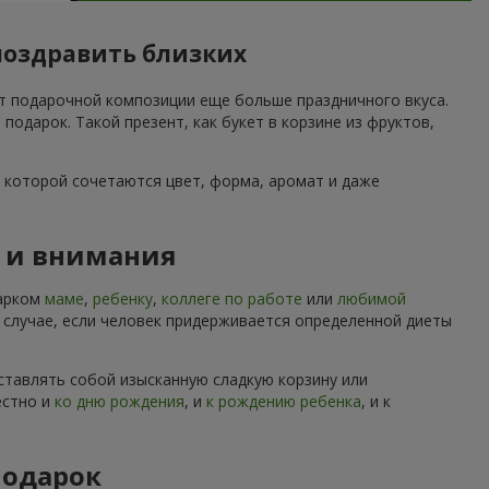
поздравить близких
ет подарочной композиции еще больше праздничного вкуса.
дарок. Такой презент, как букет в корзине из фруктов,
 которой сочетаются цвет, форма, аромат и даже
ы и внимания
дарком
маме
,
ребенку
,
коллеге по работе
или
любимой
м случае, если человек придерживается определенной диеты
ставлять собой изысканную сладкую корзину или
естно и
ко дню рождения
, и
к рождению ребенка
, и к
подарок