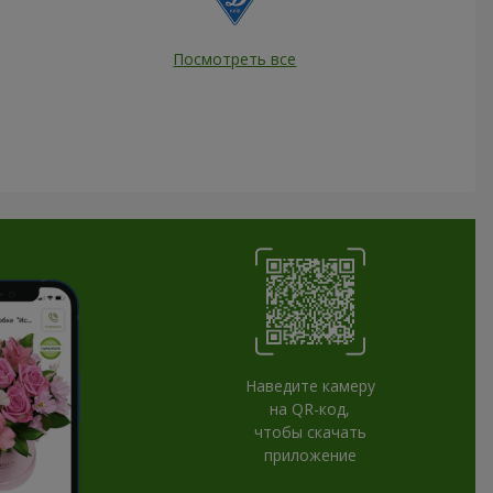
Посмотреть все
Наведите камеру
на QR-код,
чтобы скачать
приложение