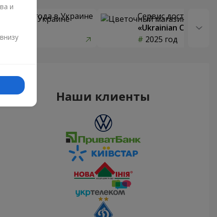
ва и
 цветов года в Украине
Сервис доставки цв
страны»
«Ukrainian Choice»
и
 внизу
од
2025 год
Наши клиенты