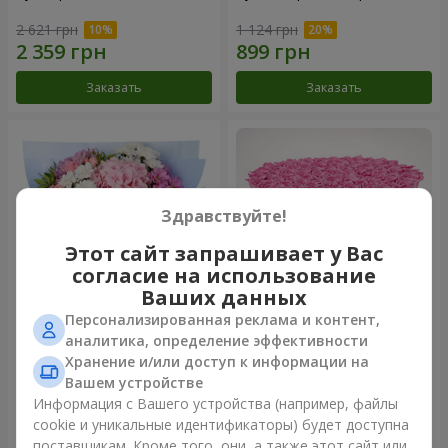
2 621 грн
1 124 грн
Заказать
Заказать
Здравствуйте!
Этот сайт запрашивает у Вас
согласие на использование
Ваших данных
Персонализированная реклама и контент,
Романтический букет
Цветы в коробке "101
аналитика, определение эффективности
"Небеса"
розовая роза"
Хранение и/или доступ к информации на
1 999 грн
10 941 грн
Вашем устройстве
Информация с Вашего устройства (например, файлы
cookie и уникальные идентификаторы) будет доступна
Заказать
Заказать
поставщикам. Кроме того, они, а также этот сайт или