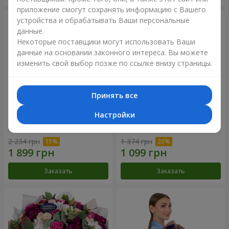
приложение смогут сохранять информацию с Вашего
устройства и обрабатывать Ваши персональные
данные.
Некоторые поставщики могут использовать Ваши
данные на основании законного интереса. Вы можете
изменить свой выбор позже по ссылке внизу страницы.
Принять все
Настройки
Букет "Цветочное Selfie!"
Букет "Яркие солнышки!"
2 234 грн
1 374 грн
Заказать
Заказать