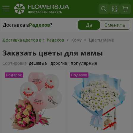
Доставка в
Радехов
?
Да
Сменить
Доставка в
Радехов
|
1189 грн
Доставка цветов в г. Радехов
> Кому > Цветы маме
Заказать цветы для мамы
Cортировка:
дешевые
дорогие
популярные