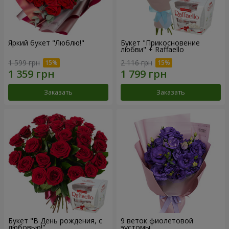
Яркий букет "Люблю!"
Букет "Прикосновение
любви" + Raffaello
1 599 грн
2 116 грн
Заказать
Заказать
Букет "В День рождения, с
9 веток фиолетовой
любовью!"
эустомы