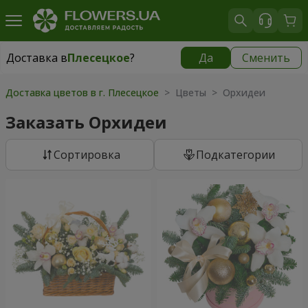
Доставка в
Плесецкое
?
Да
Сменить
Доставка в
Плесецкое
|
бесплатно
Доставка цветов в г. Плесецкое
> Цветы > Орхидеи
Заказать Орхидеи
Cортировка
Подкатегории