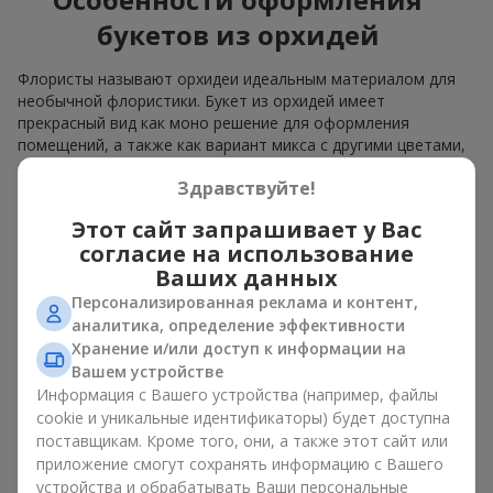
букетов из орхидей
Флористы называют орхидеи идеальным материалом для
необычной флористики. Букет из орхидей имеет
прекрасный вид как моно решение для оформления
помещений, а также как вариант микса с другими цветами,
который сохраняет свою выразительность в любом
Здравствуйте!
формате.
Этот сайт запрашивает у Вас
Благодаря своей структуре орхидея позволяет создавать
композиции в классическом, минималистичном или
согласие на использование
современном стиле. Букет из орхидей эффектно смотрится
Ваших данных
как в камерных, так и в масштабных работах, а её
Персонализированная реклама и контент,
роскошные соцветия легко становятся центральным
аналитика, определение эффективности
элементом композиции. В зависимости от оформления и
Хранение и/или доступ к информации на
сорта растений различается и цена на орхидеи. Учитывайте
Вашем устройстве
это, прежде чем заказать букет из орхидей.
Информация с Вашего устройства (например, файлы
cookie и уникальные идентификаторы) будет доступна
Кому дарят орхидеи?
поставщикам. Кроме того, они, а также этот сайт или
приложение смогут сохранять информацию с Вашего
Букет из орхидей универсален и может подойти любому. Их
устройства и обрабатывать Ваши персональные