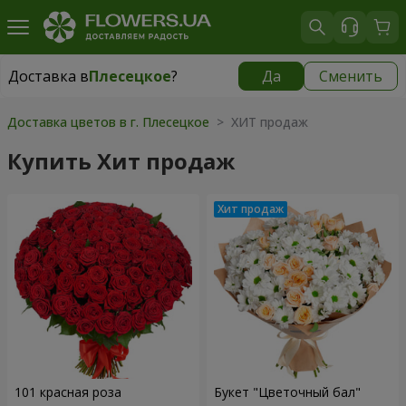
Доставка в
Плесецкое
?
Да
Сменить
Доставка в
Плесецкое
|
бесплатно
Доставка цветов в г. Плесецкое
> ХИТ продаж
Купить Хит продаж
101 красная роза
Букет "Цветочный бал"