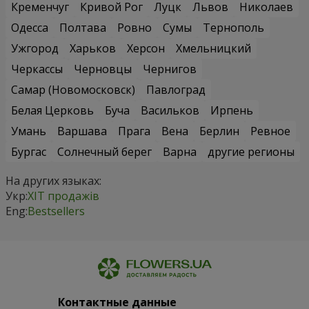
Кременчуг
Кривой Рог
Луцк
Львов
Николаев
Одесса
Полтава
Ровно
Сумы
Тернополь
Ужгород
Харьков
Херсон
Хмельницкий
Черкассы
Черновцы
Чернигов
Самар (Новомосковск)
Павлоград
Белая Церковь
Буча
Васильков
Ирпень
Умань
Варшава
Прага
Вена
Берлин
Ревное
Бургас
Солнечный берег
Варна
другие регионы
На других языках:
Укр:
ХІТ продажів
Eng:
Bestsellers
Контактные данные