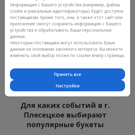
ошибиться с выбором, идеальный вариант —
Информация с Вашего устройства (например, файлы
универсальный букет. Это композиции, которые
cookie и уникальные идентификаторы) будет доступна
подходят для любого возраста и пола, а их состав
поставщикам. Кроме того, они, а также этот сайт или
можно адаптировать под любое мероприятие.
приложение смогут сохранять информацию с Вашего
Массовые цветочные предпочтения. Пионы,
устройства и обрабатывать Ваши персональные
тюльпаны, ромашки — это популярные букеты,
данные.
которые остаются привлекательными для
Некоторые поставщики могут использовать Ваши
покупателей. Они не только прекрасно выглядят, но и
данные на основании законного интереса. Вы можете
отражают атмосферу свежести и природной красоты.
изменить свой выбор позже по ссылке внизу страницы.
Популярные цветы для букетов часто меняются в
зависимости от времени года, но эти классические
композиции всегда остаются в списке самых
Принять все
востребованных. Если вы хотите быть уверенными в своём
выборе, смело обращайтесь к этим проверенным временем
Настройки
цветам.
Для каких событий в г.
Плесецкое выбирают
популярные букеты