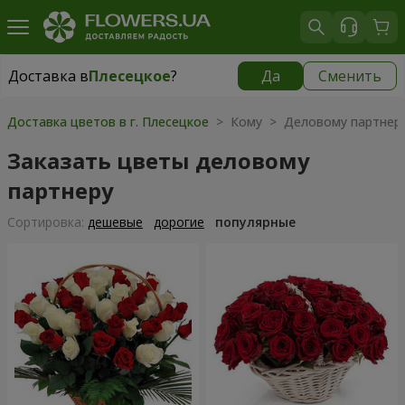
Доставка в
Плесецкое
?
Да
Сменить
Доставка в
Плесецкое
|
бесплатно
Доставка цветов в г. Плесецкое
> Кому > Деловому партнер
Заказать цветы деловому
партнеру
Cортировка:
дешевые
дорогие
популярные