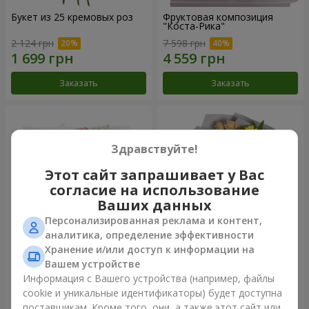
Букет из 25 кремовых роз
Фруктовая композиция
"Коста-Рика"
2 124 грн
7 598 грн
Заказать
Заказать
Здравствуйте!
Этот сайт запрашивает у Вас
согласие на использование
Ваших данных
Персонализированная реклама и контент,
аналитика, определение эффективности
Хранение и/или доступ к информации на
Букет "Крещатик"
Букет "Мы и лето"
Вашем устройстве
Информация с Вашего устройства (например, файлы
3 799 грн
1 510 грн
cookie и уникальные идентификаторы) будет доступна
поставщикам. Кроме того, они, а также этот сайт или