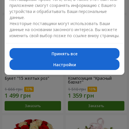
приложение смогут сохранять информацию с Вашего
Заказать
Заказать
устройства и обрабатывать Ваши персональные
данные.
Некоторые поставщики могут использовать Ваши
данные на основании законного интереса. Вы можете
изменить свой выбор позже по ссылке внизу страницы.
Принять все
Настройки
Букет "15 желтых роз"
Композиция "Красный
бархат"
1 666 грн
1 510 грн
Заказать
Заказать