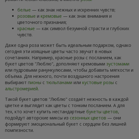
белые
— как знак нежных и искренних чувств;
розовые
и
кремовые
— как знак внимания и
цветочного признания;
красные
— как символ безумной страсти и глубоких
чувств.
Даже одна роза может быть идеальным подарком, однако
сегодня эти изящные цветы часто звучат в новых
сочетаниях. Например, красные розы с посланием, как
букет цветов "Люблю", дополняют кремовыми
эустомами
или пудровыми ранункулюсами, чтобы добавить мягкости и
объёма. Для нежного, почти воздушного настроения
выбирают
пионы
с
тюльпанами
или
кустовые розы
с
альстромерией
.
Такой букет цветов "Люблю" создаёт нежность в каждой
цветке и выглядит как цветы с тонким посланием. А для
тех, кто хочет купить нестандартные
букеты цветов
,
подойдут авторские миксы из
сезонных цветов
— они
формируют эмоциональный букет с сердцем без лишней
помпезности.