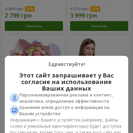
3 499 грн
5 713 грн
Заказать
Заказать
Здравствуйте!
Этот сайт запрашивает у Вас
согласие на использование
Ваших данных
Персонализированная реклама и контент,
Букет "Сказка моей жизни"
Корзина "Ангелочек"
аналитика, определение эффективности
Хранение и/или доступ к информации на
2 332 грн
1 874 грн
Вашем устройстве
Информация с Вашего устройства (например, файлы
cookie и уникальные идентификаторы) будет доступна
Заказать
Заказать
поставщикам. Кроме того, они, а также этот сайт или