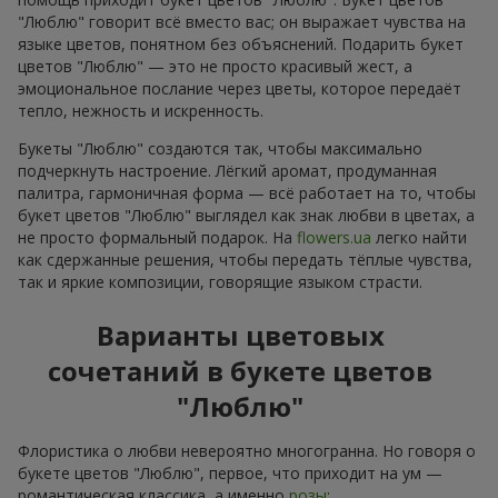
"Люблю" говорит всё вместо вас; он выражает чувства на
языке цветов, понятном без объяснений. Подарить букет
цветов "Люблю" — это не просто красивый жест, а
эмоциональное послание через цветы, которое передаёт
тепло, нежность и искренность.
Букеты "Люблю" создаются так, чтобы максимально
подчеркнуть настроение. Лёгкий аромат, продуманная
палитра, гармоничная форма — всё работает на то, чтобы
букет цветов "Люблю" выглядел как знак любви в цветах, а
не просто формальный подарок. На
flowers.ua
легко найти
как сдержанные решения, чтобы передать тёплые чувства,
так и яркие композиции, говорящие языком страсти.
Варианты цветовых
сочетаний в букете цветов
"Люблю"
Флористика о любви невероятно многогранна. Но говоря о
букете цветов "Люблю", первое, что приходит на ум —
романтическая классика, а именно
розы
: