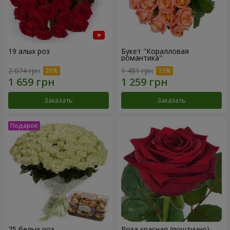
19 алых роз
Букет "Коралловая
романтика"
2 074 грн
1 481 грн
Заказать
Заказать
75 белых роз
Роза красная (поштучно)