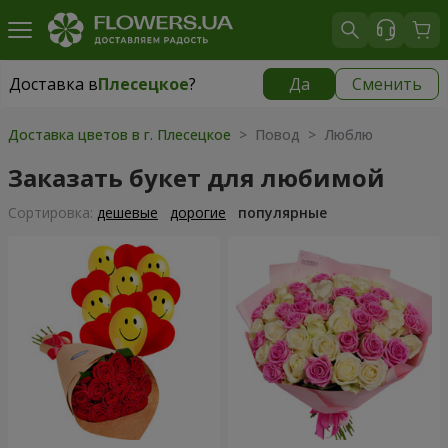
Доставка в
Плесецкое
?
Да
Сменить
Доставка в
Плесецкое
|
бесплатно
Доставка цветов в г. Плесецкое
> Повод > Люблю
Заказать букет для любимой
Cортировка:
дешевые
дорогие
популярные