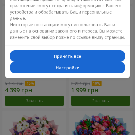
приложение смогут сохранять информацию с Вашего
устройства и обрабатывать Ваши персональные
данные.
Некоторые поставщики могут использовать Ваши
данные на основании законного интереса. Вы можете
изменить свой выбор позже по ссылке внизу страницы.
Принять все
Настройки
51 белая хризантема
Романтический букет
"Очарование"
5 175 грн
2 221 грн
Заказать
Заказать