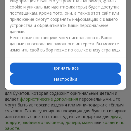
Сувениры к букетам на разные
Информация с Вашего устройства (например, файлы
cookie и уникальные идентификаторы) будет доступна
праздники
поставщикам. Кроме того, они, а также этот сайт или
приложение смогут сохранять информацию с Вашего
Праздник задаёт настроение, а сувенирная продукция для
устройства и обрабатывать Ваши персональные
букетов его подчёркивает. Именно поэтому сувениры к
данные.
цветам часто выбирают с учётом даты и события. В нашем
Некоторые поставщики могут использовать Ваши
ассортименте найдётся сувенирная продукция для букетов,
данные на основании законного интереса. Вы можете
которая подойдёт к любому празднику и может быть
изменить свой выбор позже по ссылке внизу страницы.
рассчитана на любой бюджет.
Сувенирная продукция к
Принять все
букетам на День рождения
Настройки
К
дню рождения
хорошо подходит сувенирная продукция
для букетов, которая содержит оригинальные детали и
делает
флористические дополнения
персональными. Это
могут быть авторские изделия или мини-подарки с тёплым
смыслом. Такая сувенирная продукция для букетов из ярких
или сезонных цветов станет удачным подарком для
друга
,
подруги
,
любимого человека
,
дочери
,
мамы
или
коллеги по
работе
.