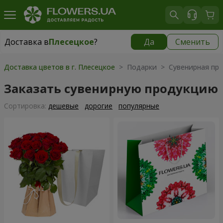
Доставка в
Плесецкое
?
Да
Сменить
Доставка в
Плесецкое
|
бесплатно
Доставка цветов в г. Плесецкое
> Подарки > Сувенирная пр
Заказать сувенирную продукцию
Cортировка:
дешевые
дорогие
популярные