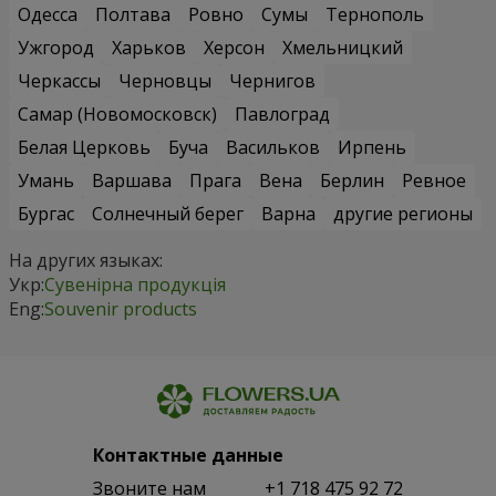
Одесса
Полтава
Ровно
Сумы
Тернополь
Ужгород
Харьков
Херсон
Хмельницкий
Черкассы
Черновцы
Чернигов
Самар (Новомосковск)
Павлоград
Белая Церковь
Буча
Васильков
Ирпень
Умань
Варшава
Прага
Вена
Берлин
Ревное
Бургас
Солнечный берег
Варна
другие регионы
На других языках:
Укр:
Сувенірна продукція
Eng:
Souvenir products
Контактные данные
Звоните нам
+1 718 475 92 72