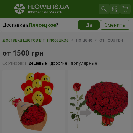
Доставка в
Плесецкое
?
Да
Сменить
Доставка в
Плесецкое
|
бесплатно
Доставка цветов в г. Плесецкое
> По цене > от 1500 грн
от 1500 грн
Cортировка:
дешевые
дорогие
популярные