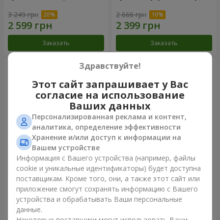
3 249 грн
2 666 грн
Заказать
Заказать
Здравствуйте!
Этот сайт запрашивает у Вас
согласие на использование
Ваших данных
Персонализированная реклама и контент,
аналитика, определение эффективности
Хранение и/или доступ к информации на
Вашем устройстве
Информация с Вашего устройства (например, файлы
Букет "Сказка моей жизни"
51 белая хризантема
cookie и уникальные идентификаторы) будет доступна
поставщикам. Кроме того, они, а также этот сайт или
2 221 грн
5 175 грн
приложение смогут сохранять информацию с Вашего
устройства и обрабатывать Ваши персональные
данные.
Заказать
Заказать
Некоторые поставщики могут использовать Ваши