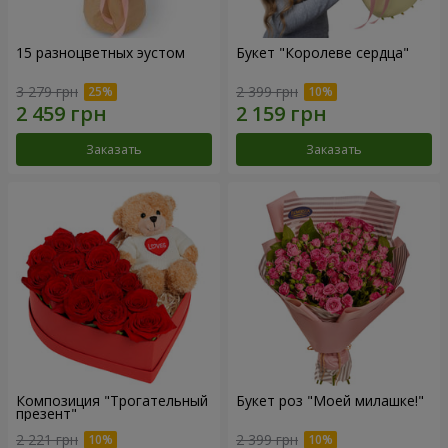
15 разноцветных эустом
Букет "Королеве сердца"
3 279 грн
2 399 грн
Заказать
Заказать
Композиция "Трогательный
Букет роз "Моей милашке!"
презент"
2 221 грн
2 399 грн