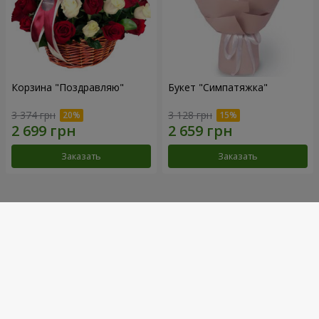
Корзина "Поздравляю"
Букет "Симпатяжка"
3 374 грн
3 128 грн
Заказать
Заказать
Наши достижения
Доставка цветов года в Украине
«Выбор страны»
2026 год