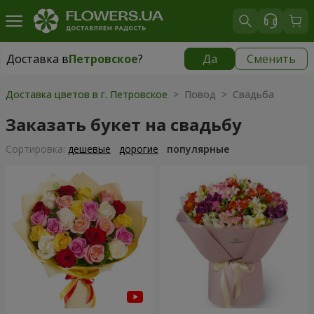
Доставка в
Петровское
?
Да
Сменить
Доставка в
Петровское
|
565 грн
Доставка цветов в г. Петровское
> Повод > Свадьба
Заказать букет на свадьбу
Cортировка:
дешевые
дорогие
популярные