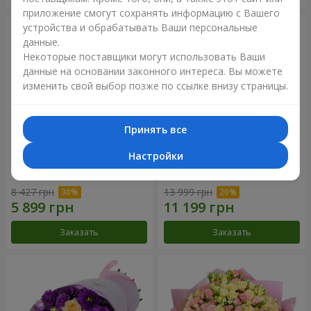
приложение смогут сохранять информацию с Вашего
устройства и обрабатывать Ваши персональные
данные.
Некоторые поставщики могут использовать Ваши
данные на основании законного интереса. Вы можете
изменить свой выбор позже по ссылке внизу страницы.
Принять все
Настройки
Букет "Сила Любви!"
Романтический букет
"Между небом и землей!"
8 427 грн
13 999 грн
Заказать
Заказать