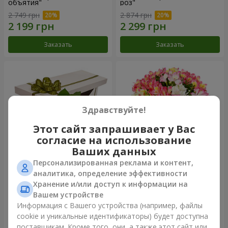
объятия"
роз"
2 749 грн
2 874 грн
Заказать
Заказать
Здравствуйте!
Этот сайт запрашивает у Вас
согласие на использование
Ваших данных
Персонализированная реклама и контент,
Цветы в коробке "15
Букет "Сказка для двоих!"
аналитика, определение эффективности
розовых роз"
Хранение и/или доступ к информации на
2 587 грн
1 554 грн
Вашем устройстве
Информация с Вашего устройства (например, файлы
cookie и уникальные идентификаторы) будет доступна
Заказать
Заказать
поставщикам. Кроме того, они, а также этот сайт или