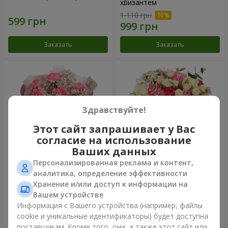
хризантем
1 110 грн
Заказать
Заказать
Здравствуйте!
Этот сайт запрашивает у Вас
согласие на использование
Ваших данных
Персонализированная реклама и контент,
Букет "Королева
Цветы в коробке
аналитика, определение эффективности
Карибского моря"
"Помпадур"
Хранение и/или доступ к информации на
1 449 грн
2 324 грн
Вашем устройстве
Информация с Вашего устройства (например, файлы
cookie и уникальные идентификаторы) будет доступна
Заказать
Заказать
поставщикам. Кроме того, они, а также этот сайт или