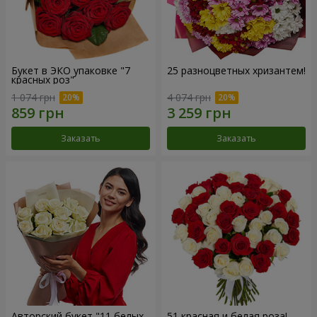
Букет в ЭКО упаковке "7
25 разноцветных хризантем!
красных роз"
1 074 грн
4 074 грн
Заказать
Заказать
Авторский букет "11 белых
51 красная и белая роза!