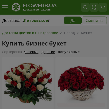
Доставка в
Петровское
?
Да
Сменить
Доставка в
Петровское
|
565 грн
Доставка цветов в г. Петровское
> Повод > Бизнес
Купить бизнес букет
Cортировка:
дешевые
дорогие
популярные