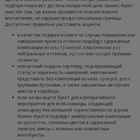
подборе помогают достичь конкретной цели. Бизнес-букет
уместен там, где важно произвести положительное
впечатление, не нарушая профессиональные границы.
Достаточно правильно расставить акценты:
в качестве подарка коллеге по случаю повышения или
завершения проекта отлично подойдут сдержанные
композиции из
альстромерий
, классических
роз
нейтральных оттенков,
эустом
или
гвоздик
премиум-
сегмента;
элегантный подарок партнёру, подчёркивающий
статус и серьёзность намерений, невозможно
представить без композиций из калл,
орхидей
, роз с
крупными бутонами, а также лаконичных авторских
миксов в коробках;
если же вы ищете букет для корпоративного
мероприятия для всей команды, создающий
атмосферу без излишней торжественности, в роли
бизнес-букета подойдут универсальные композиции
из
хризантем
, сезонных цветов в сдержанной
палитре, миксы с зеленью или компактные
монобукеты.