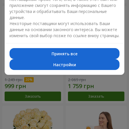
приложение смогут сохранять информацию с Вашего
устройства и обрабатывать Ваши персональные
данные.
Некоторые поставщики могут использовать Ваши
данные на основании законного интереса. Вы можете
изменить свой выбор позже по ссылке внизу страницы.
Принять все
Настройки
Букет "Времена года"
Букет из 21 кремовой розы
1 249 грн
2 069 грн
Заказать
Заказать