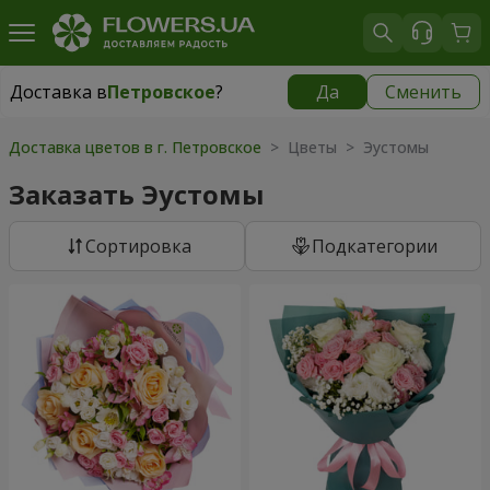
Доставка в
Петровское
?
Да
Сменить
Доставка в
Петровское
|
565 грн
Доставка цветов в г. Петровское
> Цветы > Эустомы
Заказать Эустомы
Cортировка
Подкатегории