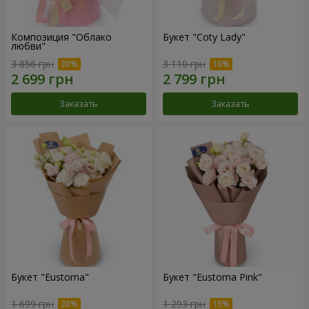
Композиция "Облако
Букет "Coty Lady"
любви"
3 856 грн
3 110 грн
Заказать
Заказать
Букет "Eustoma"
Букет "Eustoma Pink"
1 699 грн
1 293 грн