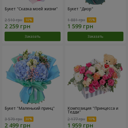
Букет "Сказка моей жизни"
Букет "Диор"
2 510 грн
1 881 грн
Заказать
Заказать
Букет "Маленький принц"
Композиция "Принцесса и
Тедди"
3 570 грн
2 177 грн