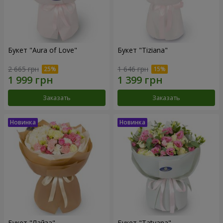
Букет "Aura of Love"
Букет "Tiziana"
2 665 грн
1 646 грн
Заказать
Заказать
Букет "Лайза"
Букет "Tatyana"