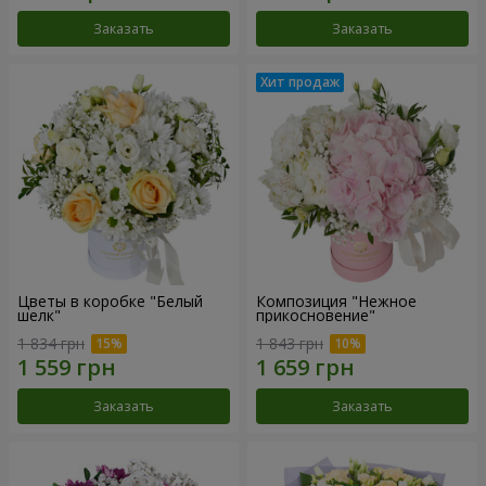
Заказать
Заказать
Цветы в коробке "Белый
Композиция "Нежное
шелк"
прикосновение"
1 834 грн
1 843 грн
Заказать
Заказать