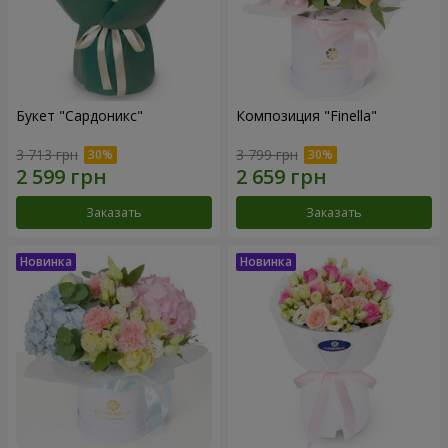
Букет "Сардоникс"
Композиция "Finella"
3 713 грн
3 799 грн
Заказать
Заказать