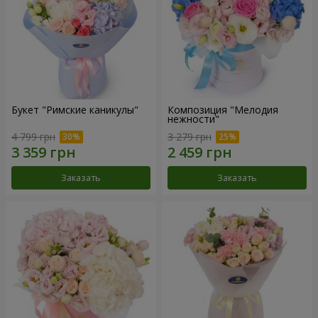
Букет "Римские каникулы"
Композиция "Мелодия
нежности"
4 799 грн
3 279 грн
Заказать
Заказать