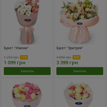
Букет "Юмоки"
Букет "Эритрея"
1 293 грн
4 856 грн
Заказать
Заказать