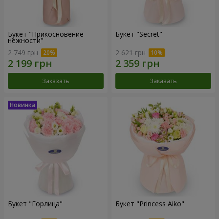
Букет "Прикосновение
Букет "Secret"
нежности"
2 749 грн
2 621 грн
Заказать
Заказать
Букет "Горлица"
Букет "Princess Aiko"