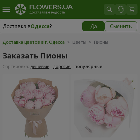
Доставка в
Одесса
?
Да
Сменить
Доставка в
Одесса
|
бесплатно
Доставка цветов в г. Одесса
> Цветы > Пионы
Заказать Пионы
Cортировка:
дешевые
дорогие
популярные