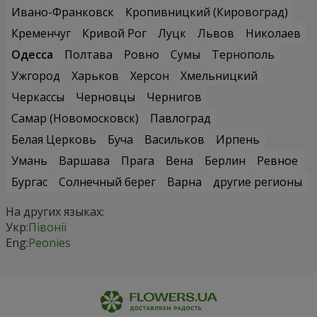
Ивано-Франковск
Кропивницкий (Кировоград)
Кременчуг
Кривой Рог
Луцк
Львов
Николаев
Одесса
Полтава
Ровно
Сумы
Тернополь
Ужгород
Харьков
Херсон
Хмельницкий
Черкассы
Черновцы
Чернигов
Самар (Новомосковск)
Павлоград
Белая Церковь
Буча
Васильков
Ирпень
Умань
Варшава
Прага
Вена
Берлин
Ревное
Бургас
Солнечный берег
Варна
другие регионы
На других языках:
Укр:
Півонії
Eng:
Peonies