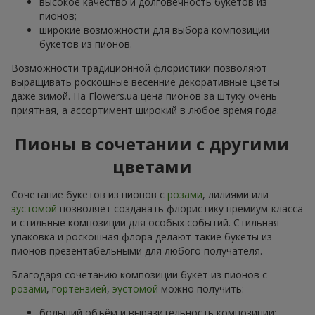
высокое качество и долговечность букетов из
пионов;
широкие возможности для выбора композиции
букетов из пионов.
Возможности традиционной флористики позволяют
выращивать роскошные весенние декоративные цветы
даже зимой. На Flowers.ua цена пионов за штуку очень
приятная, а ассортимент широкий в любое время года.
Пионы в сочетании с другими
цветами
Сочетание букетов из пионов с
розами
, лилиями или
эустомой
позволяет создавать флористику премиум-класса
и стильные композиции для особых событий. Стильная
упаковка и роскошная флора делают такие букеты из
пионов презентабельными для любого получателя.
Благодаря сочетанию композиции букет из пионов с
розами
,
гортензией
,
эустомой
можно получить:
больший объём и выразительность композиции;