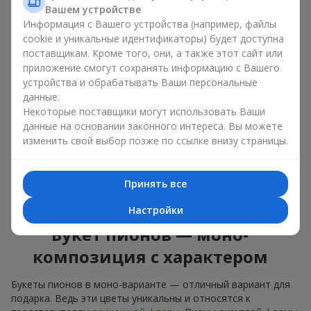
букет из пионов, то разные оттенки подходят для разных
Вашем устройстве
событий:
Информация с Вашего устройства (например, файлы
cookie и уникальные идентификаторы) будет доступна
мягкие розовые оттенки — идеально подойдут, как
цветы на день рождения;
поставщикам. Кроме того, они, а также этот сайт или
коралловые — романтический презент и цветы для
приложение смогут сохранять информацию с Вашего
вдохновения любимой женщине;
устройства и обрабатывать Ваши персональные
белые пионы — универсальное решение как для
данные.
личного выразительного подарка, так и для изящного
Некоторые поставщики могут использовать Ваши
варианта для корпоративных событий.
данные на основании законного интереса. Вы можете
изменить свой выбор позже по ссылке внизу страницы.
Выбирайте оригинальные дизайнерские букеты пионов или
классический элегантный букет из пионов. В нашем
цветочном салоне вы можете найти разнообразие живых
Принять все
цветов с доставкой, чтобы ваш подарок с изысканным
ароматом оказался незабываемым.
Настройки
Букет пионов — моно-
композиция с характером
Букеты пионов в моно-варианте — отличный вариант для
подарка. Ведь эти цветы уникальны и относятся к