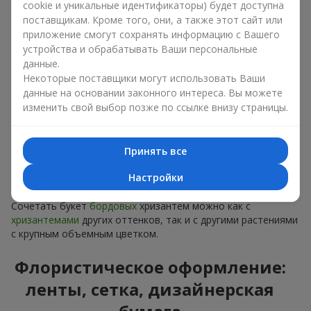
Идеи сочетания с белыми,
cookie и уникальные идентификаторы) будет доступна
поставщикам. Кроме того, они, а также этот сайт или
розовыми и золотыми
приложение смогут сохранять информацию с Вашего
цветами
устройства и обрабатывать Ваши персональные
данные.
Благородная цветочная палитра идеально сочетается с
Некоторые поставщики могут использовать Ваши
растениями других цветов. Букет бордовых хризантем лишь
данные на основании законного интереса. Вы можете
приобретает колорит в сочетании с цветами:
изменить свой выбор позже по ссылке внизу страницы.
белых
цветов — для невероятной игры на контрасте;
розовых
цветов — для придания цветочной
Принять все
композиции нежности и женственности;
желтых
цветов — для создания сочных сочетаний,
Настройки
формирующих теплый и позитивный образ.
Сочетать букет
бордовых
хризантем можно как с
хризантемами
других оттенков, так и с другими растениями
с крупным объемным цветком.
Флористическое оформление:
ленты, сетка, дизайнерская