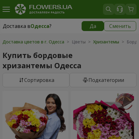
Доставка в
Одесса
?
Да
Сменить
Доставка в
Одесса
|
бесплатно
Доставка цветов в г. Одесса
> Цветы >
Хризантемы
> Бордо
Купить бордовые
хризантемы Одесса
Cортировка
Подкатегории