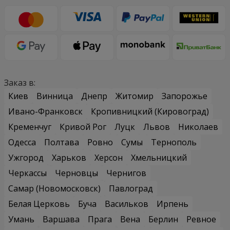
Заказ в:
Киев
Винница
Днепр
Житомир
Запорожье
Ивано-Франковск
Кропивницкий (Кировоград)
Кременчуг
Кривой Рог
Луцк
Львов
Николаев
Одесса
Полтава
Ровно
Сумы
Тернополь
Ужгород
Харьков
Херсон
Хмельницкий
Черкассы
Черновцы
Чернигов
Самар (Новомосковск)
Павлоград
Белая Церковь
Буча
Васильков
Ирпень
Умань
Варшава
Прага
Вена
Берлин
Ревное