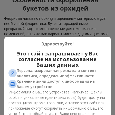
букетов из орхидей
Флористы называют орхидеи идеальным материалом для
необычной флористики. Букет из орхидей имеет
прекрасный вид как моно решение для оформления
помещений, а также как вариант микса с другими цветами,
который сохраняет свою выразительность в любом
Здравствуйте!
формате.
Этот сайт запрашивает у Вас
Благодаря своей структуре орхидея позволяет создавать
композиции в классическом, минималистичном или
согласие на использование
современном стиле. Букет из орхидей эффектно смотрится
Ваших данных
как в камерных, так и в масштабных работах, а её
Персонализированная реклама и контент,
роскошные соцветия легко становятся центральным
аналитика, определение эффективности
элементом композиции. В зависимости от оформления и
Хранение и/или доступ к информации на
сорта растений различается и цена на орхидеи. Учитывайте
Вашем устройстве
это, прежде чем заказать букет из орхидей.
Информация с Вашего устройства (например, файлы
cookie и уникальные идентификаторы) будет доступна
Кому дарят орхидеи?
поставщикам. Кроме того, они, а также этот сайт или
приложение смогут сохранять информацию с Вашего
Букет из орхидей универсален и может подойти любому. Их
устройства и обрабатывать Ваши персональные