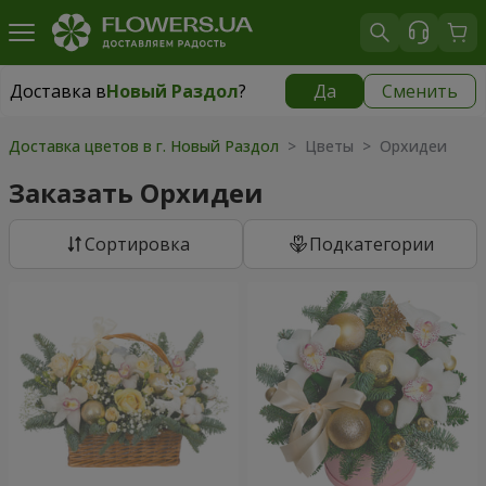
Доставка в
Новый Раздол
?
Да
Сменить
Доставка в
Новый Раздол
|
783 грн
Доставка цветов в г. Новый Раздол
> Цветы > Орхидеи
Заказать Орхидеи
Cортировка
Подкатегории