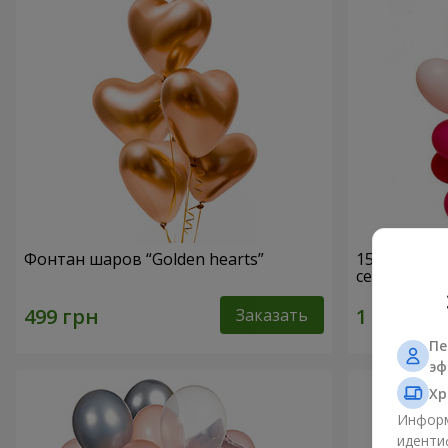
Фонтан шаров “Golden hearts”
15 гелиевы
сердец)
Заказать
Пе
эф
Хр
Информ
иденти