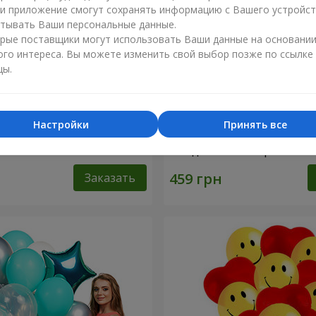
ли приложение смогут сохранять информацию с Вашего устройст
тывать Ваши персональные данные.
рые поставщики могут использовать Ваши данные на основани
ого интереса. Вы можете изменить свой выбор позже по ссылке
цы.
Настройки
Принять все
ифры"
Коллекция шариков "С Д
Рождения!"- 5 шариков
Заказать