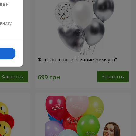
ва и
и
 внизу
нем
Фонтан шаров "Сияние жемчуга"
Заказать
Заказать