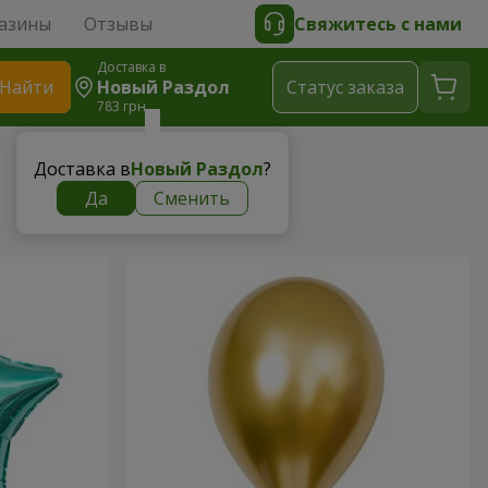
азины
Отзывы
Свяжитесь с нами
Доставка в
Найти
Новый Раздол
Cтатус заказа
783 грн
Доставка в
Новый Раздол
?
Да
Сменить