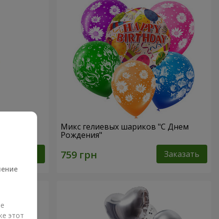
"
Микс гелиевых шариков "C Днем
Рождения"
а
Заказать
Заказать
ление
ые
же этот