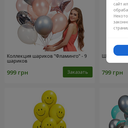
сайт и
обраба
Некото
законн
страни
Коллекция шариков "Фламинго" - 9
Шарики "Ц
шариков
Заказать