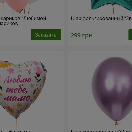
 шариков "Любимой
Шар фольгированный "Зв
 шариков
Заказать
 тебя, мама"
Шар хромированный Ли