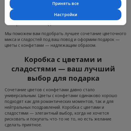
Нежные букеты из
эустомы
,
тюльпанов
или
Принять все
альстромерии
хорошо сочетаются с конфетами
Merci, поддерживая нежную подачу и лёгкое
Настройки
настроение — как
поздравление с рождением
ребёнка
или ко Дню всех влюблённых.
Мы поможем вам подобрать лучшее сочетание цветочного
микса и сладостей под ваш повод и оформим подарок —
цветы с конфетами — надлежащим образом.
Коробка с цветами и
сладостями — ваш лучший
выбор для подарка
Сочетание цветов с конфетами давно стало
универсальным. Цветы с конфетами одинаково хорошо
подходят как для романтических моментов, так и для
нейтральных поздравлений. Коробка с цветами и
сладостями — элегантный выбор, когда не хочется
рисковать и покупать что-то не то, но есть желание
сделать приятное.