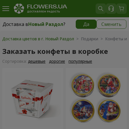
Доставка в
Новый Раздол
?
Да
Сменить
Доставка в
Новый Раздол
|
783 грн
Доставка цветов в г. Новый Раздол
> Подарки > Конфеты и 
Заказать конфеты в коробке
Cортировка:
дешевые
дорогие
популярные