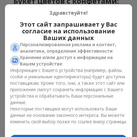
Букет цветов с конфетами:
лучшее сочетание для
Здравствуйте!
праздника
Этот сайт запрашивает у Вас
согласие на использование
Цветы с конфетами — это пример того, как простая идея
Ваших данных
может выглядеть очень эффектно. Цветы дарят эмоции
Персонализированная реклама и контент,
здесь и сейчас, а коробка с цветами и сладостями
аналитика, определение эффективности
оставляет небольшое продолжение радости. Вместе цветы
с конфетами создают гармонию цвета и вкуса, которая
Хранение и/или доступ к информации на
всегда работает. Главное — правильно выбрать
Вашем устройстве
композицию десерт и цветок:
Информация с Вашего устройства (например, файлы
cookie и уникальные идентификаторы) будет доступна
В качестве романтичного сочетания отлично
поставщикам. Кроме того, они, а также этот сайт или
подойдёт
сюрприз для любимой
, в котором
приложение смогут сохранять информацию с Вашего
классические
розы
дополнены конфетами Ferrero
устройства и обрабатывать Ваши персональные
Rocher или конфетами Raffaello;
данные.
Для
корпоративного мероприятия
подойдёт
Некоторые поставщики могут использовать Ваши
премиальный подарок: здесь коробка с цветами и
данные на основании законного интереса. Вы можете
сладостями дополняется изысканными каллами,
изменить свой выбор позже по ссылке внизу страницы.
герберами
или
орхидеями
и элитными сладостями;