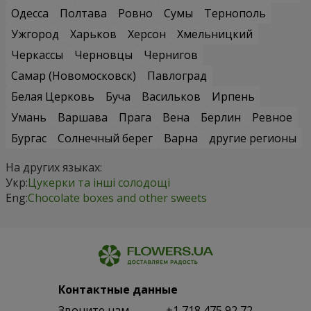
Одесса
Полтава
Ровно
Сумы
Тернополь
Ужгород
Харьков
Херсон
Хмельницкий
Черкассы
Черновцы
Чернигов
Самар (Новомосковск)
Павлоград
Белая Церковь
Буча
Васильков
Ирпень
Умань
Варшава
Прага
Вена
Берлин
Ревное
Бургас
Солнечный берег
Варна
другие регионы
На других языках:
Укр:
Цукерки та інші солодощі
Eng:
Chocolate boxes and other sweets
Контактные данные
Звоните нам
+1 718 475 92 72