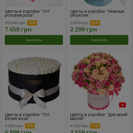
Цветы в коробке "101
Цветы в коробке "Нежные
розовая роза"
объятия"
10 941 грн
2 874 грн
Заказать
Заказать
Цветы в коробке "101
Цветы в коробке "Для моей
белая роза"
милой"
9 856 грн
4 187 грн