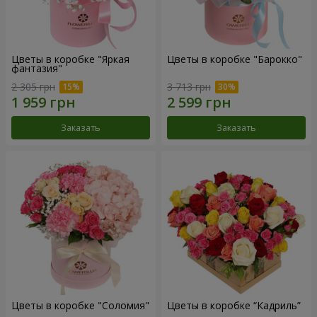
Цветы в коробке "Яркая
Цветы в коробке "Барокко"
фантазия"
2 305 грн
3 713 грн
Заказать
Заказать
Цветы в коробке "Соломия"
Цветы в коробке “Кадриль”