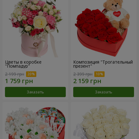
Цветы в коробке
Композиция "Трогательный
"Помпадур"
презент"
2 199 грн
2 399 грн
Заказать
Заказать