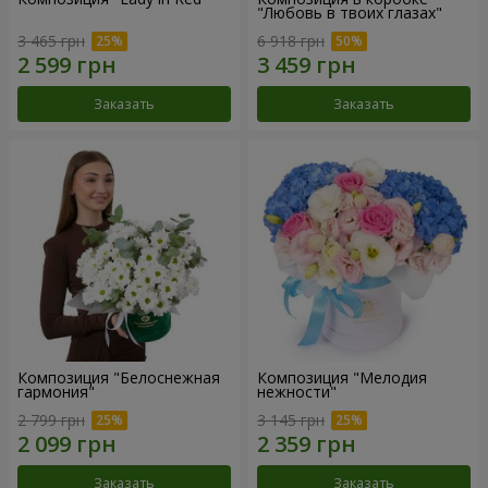
"Любовь в твоих глазах"
3 465 грн
6 918 грн
Заказать
Заказать
Композиция "Белоснежная
Композиция "Мелодия
гармония"
нежности"
2 799 грн
3 145 грн
Заказать
Заказать