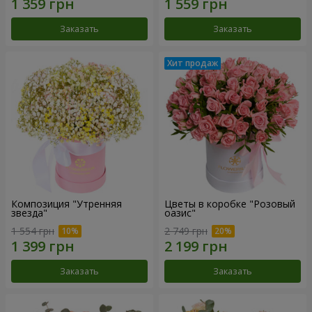
Заказать
Заказать
Композиция "Утренняя
Цветы в коробке "Розовый
звезда"
оазис"
1 554 грн
2 749 грн
Заказать
Заказать