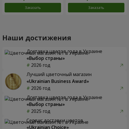
Заказать
Заказать
Наши достижения
Доставка цветов года в Украине
«Выбор страны»
2026 год
Лучший цветочный магазин
«Ukrainian Business Award»
2026 год
Доставка цветов года в Украине
«Выбор страны»
2025 год
Сервис доставки цветов
«Ukrainian Choice»