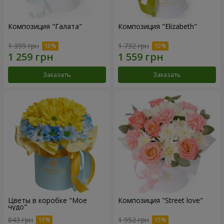
Композиция "Галата"
Композиция "Elizabeth"
1 399 грн
1 732 грн
Заказать
Заказать
Цветы в коробке "Мое
Композиция "Street love"
чудо"
843 грн
1 952 грн