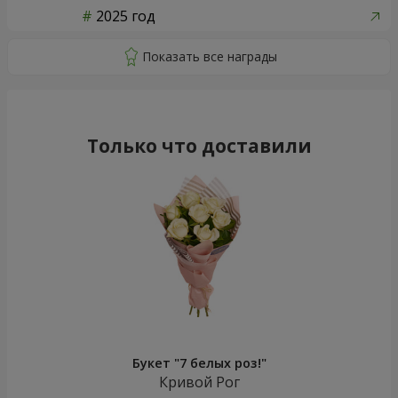
2025 год
Только что доставили
Букет "7 белых роз!"
Кривой Рог