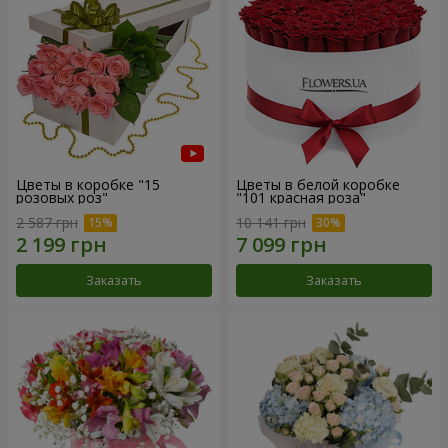
Цветы в коробке "15
Цветы в белой коробке
розовых роз"
"101 красная роза"
2 587 грн
10 141 грн
Заказать
Заказать