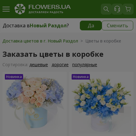
Доставка в
Новый Раздол
?
Да
Сменить
Доставка в
Новый Раздол
|
783 грн
Доставка цветов в г. Новый Раздол
> Цветы в коробке
Заказать цветы в коробке
Cортировка:
дешевые
дорогие
популярные