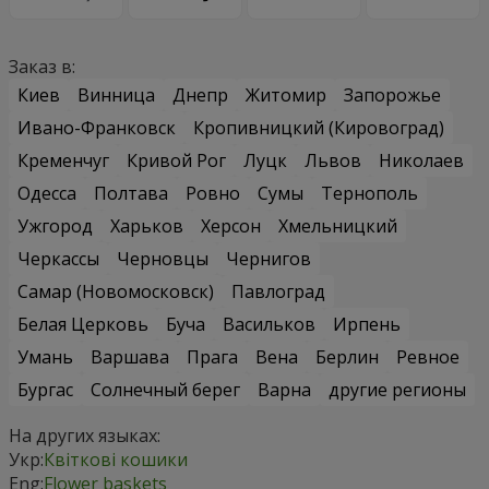
Заказ в:
Киев
Винница
Днепр
Житомир
Запорожье
Ивано-Франковск
Кропивницкий (Кировоград)
Кременчуг
Кривой Рог
Луцк
Львов
Николаев
Одесса
Полтава
Ровно
Сумы
Тернополь
Ужгород
Харьков
Херсон
Хмельницкий
Черкассы
Черновцы
Чернигов
Самар (Новомосковск)
Павлоград
Белая Церковь
Буча
Васильков
Ирпень
Умань
Варшава
Прага
Вена
Берлин
Ревное
Бургас
Солнечный берег
Варна
другие регионы
На других языках:
Укр:
Квіткові кошики
Eng:
Flower baskets