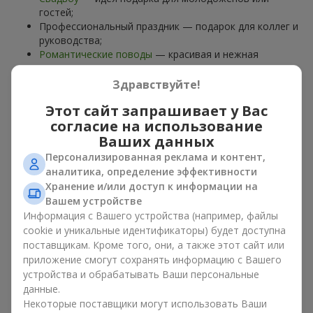
гостей;
Профессиональный праздник — подарок для коллег и
руководства;
Романтические поводы
— красивая и нежная
композиция;
Корпоративные события
— подарок деловому
Здравствуйте!
партнёру.
Этот сайт запрашивает у Вас
Цветочная корзина — универсальный подарок для любого
согласие на использование
возраста. Стильные ручные композиции позволяют
Ваших данных
передать любые эмоции: благодарность, восхищение,
Персонализированная реклама и контент,
поддержку,
любовь
.
аналитика, определение эффективности
Хранение и/или доступ к информации на
Виды цветочных корзин в г.
Вашем устройстве
Михайловка: классика,
Информация с Вашего устройства (например, файлы
cookie и уникальные идентификаторы) будет доступна
романтика, минимализм
поставщикам. Кроме того, они, а также этот сайт или
приложение смогут сохранять информацию с Вашего
Ассортимент цветочных корзин на
flowers.ua
включает
устройства и обрабатывать Ваши персональные
варианты на любой вкус:
данные.
Некоторые поставщики могут использовать Ваши
Классические композиции
— сочетания
роз
, лилий,