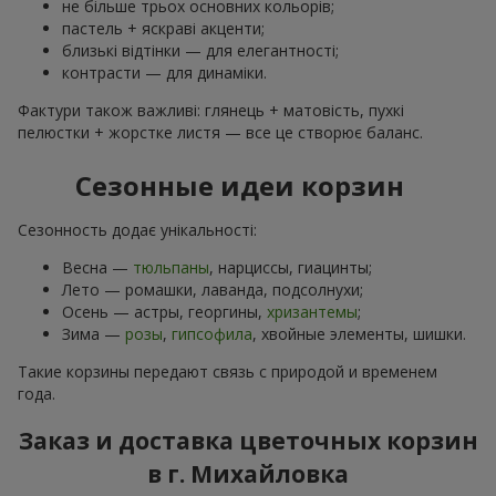
не більше трьох основних кольорів;
пастель + яскраві акценти;
близькі відтінки — для елегантності;
контрасти — для динаміки.
Фактури також важливі: глянець + матовість, пухкі
пелюстки + жорстке листя — все це створює баланс.
Сезонные идеи корзин
Сезонность додає унікальності:
Весна —
тюльпаны
, нарциссы, гиацинты;
Лето — ромашки, лаванда, подсолнухи;
Осень — астры, георгины,
хризантемы
;
Зима —
розы
,
гипсофила
, хвойные элементы, шишки.
Такие корзины передают связь с природой и временем
года.
Заказ и доставка цветочных корзин
в г. Михайловка