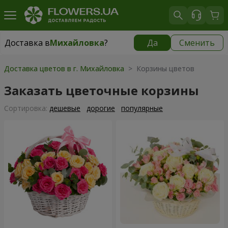
Доставка в
Михайловка
?
Да
Сменить
Доставка в
Михайловка
|
928 грн
Доставка цветов в г. Михайловка
> Корзины цветов
Заказать цветочные корзины
Cортировка:
дешевые
дорогие
популярные