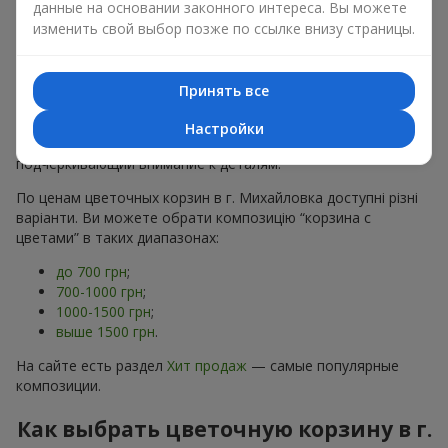
данные на основании законного интереса. Вы можете
хризантем
в строгих формах;
изменить свой выбор позже по ссылке внизу страницы.
Романтические варианты
— корзины в пастельных
тонах, пионы,
гипсофила
;
Минималистичные решения
— натуральные формы,
акцент на цвет или текстуру.
Принять все
Есть также
VIP-композиции
— роскошные корзины для
Настройки
особых случаев. Каждое изделие — оригинальный подарок,
подчёркивающий внимание к деталям.
По ценам цветочных корзин в г. Михайловка доступні різні
варіанти. Ви можете обрати композицію “корзина с
цветами” в таких диапазонах:
до 700 грн
;
700-1000 грн
;
1000-1500 грн
;
выше 1500 грн
.
На сайте есть раздел
Хит продаж
— самые популярные
композиции.
Как выбрать цветочную корзину в г.